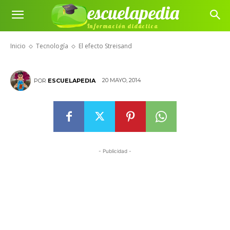
escuelapedia
Información didáctica
El efecto Streisand
Inicio
Tecnología
El efecto Streisand
20 MAYO, 2014
POR
ESCUELAPEDIA
- Publicidad -