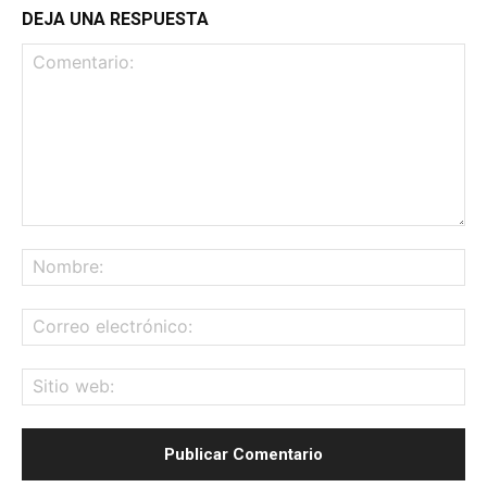
DEJA UNA RESPUESTA
Comentario:
No
Co
ele
Sit
we