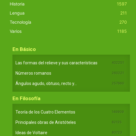
Historia
1597
Lengua
211
Tecnología
270
Varios
1185
En Básico
Las formas del relieve y sus características
402251
Números romanos
260221
Ángulos agudo, obtuso, recto y...
257660
En Filosofía
Teoría de los Cuatro Elementos
149909
Principales obras de Aristóteles
82125
Ideas de Voltaire
80723