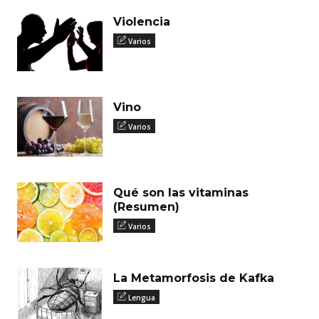
Violencia
Varios
Vino
Varios
Qué son las vitaminas
(Resumen)
Varios
La Metamorfosis de Kafka
Lengua