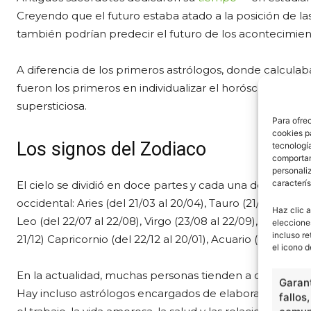
Creyendo que el futuro estaba atado a la posición de la
también podrían predecir el futuro de los acontecimien
A diferencia de los primeros astrólogos, donde calculaba
fueron los primeros en individualizar el horóscopo; desp
supersticiosa.
Para ofre
cookies p
Los signos del Zodiaco
tecnologí
comportam
personaliz
caracterís
El cielo se dividió en doce partes y cada una de ellos r
occidental: Aries (del 21/03 al 20/04), Tauro (21/04 al 20/0
Haz clic a
Leo (del 22/07 al 22/08), Virgo (23/08 al 22/09), Libra (23/0
eleccione
incluso re
21/12) Capricornio (del 22/12 al 20/01), Acuario (desde 21/0
el icono d
En la actualidad, muchas personas tienden a consultar el
Garant
Hay incluso astrólogos encargados de elaborar un mapa 
fallos