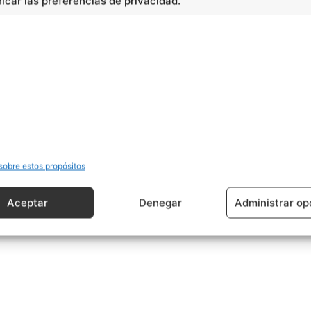
interesado y su entorno, entre otros.
car las preferencias de privacidad.
s nombres vinculados a los astros del zodíaco. Monday
go) día del Sol.
cidad -
sobre estos propósitos
Aceptar
Denegar
Administrar op