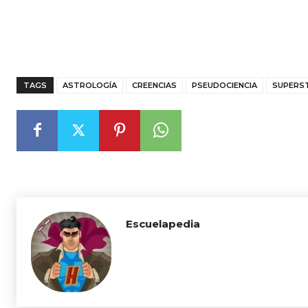
TAGS
ASTROLOGÍA
CREENCIAS
PSEUDOCIENCIA
SUPERST
Escuelapedia