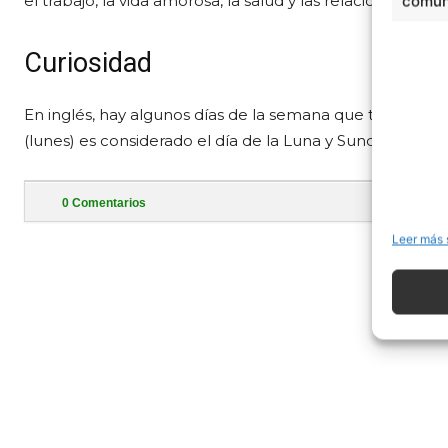
el trabajo, la vida amorosa, la salud y las relaciones del 
comuni
Curiosidad
En inglés, hay algunos días de la semana que tienen su
(lunes) es considerado el día de la Luna y Sunday (domin
0
Comentarios
- Publi
Leer más 