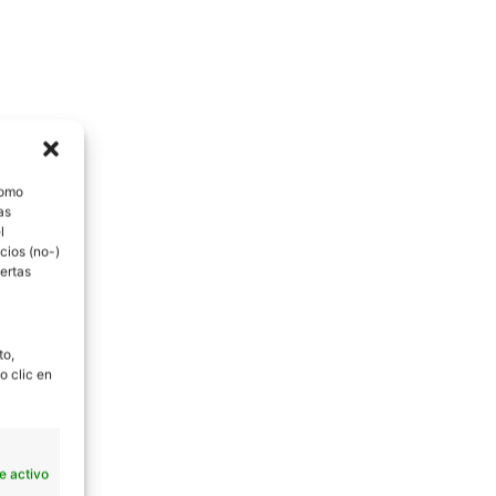
como
as
l
cios (no-)
ertas
to,
o clic en
e activo