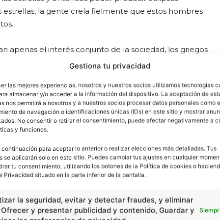
s estrellas, la gente creía fielmente que estos hombres
tos.
n apenas el interés conjunto de la sociedad, los griegos
ués de ellos, los
árabes
prosiguieron la misma línea
Gestiona tu privacidad
cer las mejores experiencias, nosotros y nuestros socios utilizamos tecnologías 
ara almacenar y/o acceder a la información del dispositivo. La aceptación de est
as nos permitirá a nosotros y a nuestros socios procesar datos personales como e
iento de navegación o identificaciones únicas (IDs) en este sitio y mostrar anun
ados. No consentir o retirar el consentimiento, puede afectar negativamente a ci
ticas y funciones.
ecibió un signo específico. Forman parte del zodiaco
5), Géminis (del 21/05 20/06), Cáncer (del 21/06 al 21/07),
 continuación para aceptar lo anterior o realizar elecciones más detalladas. Tus
9 al 22/10), Escorpio (23/10 al 22/11), Sagitario (22/11 a
s se aplicarán solo en este sitio. Puedes cambiar tus ajustes en cualquier momen
tirar tu consentimiento, utilizando los botones de la Política de cookies o haciend
1 a 19/02) y Piscis (20/02 al 20/03).
e Privacidad situado en la parte inferior de la pantalla.
 horóscopo para realizar cualquier tipo de tarea diaria.
izar la seguridad, evitar y detectar fraudes, y eliminar
astral cuyo objetivo es detectar problemas o éxitos en
, Ofrecer y presentar publicidad y contenido, Guardar y
Siempr