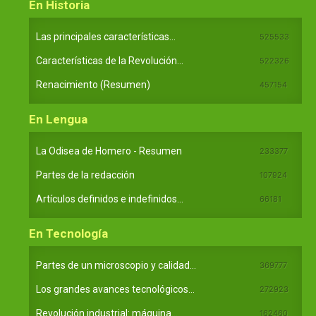
En Historia
Las principales características...
525533
Características de la Revolución...
522326
Renacimiento (Resumen)
457154
En Lengua
La Odisea de Homero - Resumen
233377
Partes de la redacción
107924
Artículos definidos e indefinidos...
66181
En Tecnología
Partes de un microscopio y calidad...
369777
Los grandes avances tecnológicos...
272923
Revolución industrial: máquina...
162460