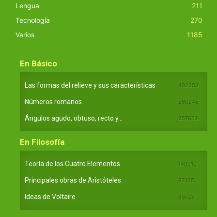
Lengua
211
Tecnología
270
Varios
1185
En Básico
Las formas del relieve y sus características
402253
Números romanos
260245
Ángulos agudo, obtuso, recto y...
257662
En Filosofía
Teoría de los Cuatro Elementos
149910
Principales obras de Aristóteles
82125
Ideas de Voltaire
80725