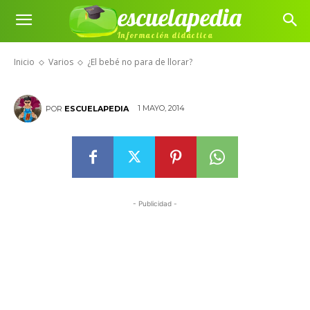
escuelapedia
Información didáctica
¿El bebé no para de llorar?
Inicio
Varios
¿El bebé no para de llorar?
1 MAYO, 2014
POR
ESCUELAPEDIA
- Publicidad -