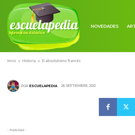
escuelapedia
NOVEDADES
AR
Información didáctica
HISTORIA
El absolutism
Inicio
Historia
El absolutismo francés
26 SEPTIEMBRE, 2012
POR
ESCUELAPEDIA
- Publicidad -