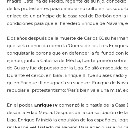
madre, Catalina de Médici, regente de su hijo, concedió
de los protestantes para celebrar su culto en los suburb
enlace de un príncipe de la casa real de Borbón con la 
condiciones para que el heredero Enrique de Navarra, e
Dos años después de la muerte de Carlos IX, su herma
que sería conocida como la ‘Guerra de los Tres Enrique
conquistar la corona que en defender la fe, fundó con los
ejercer, junto a Catalina de Médici, fuerte presión sobre
de Guisa y fue depuesto por la Liga. Se alió enseguida c
Durante el cerco, en 1589, Enrique III fue su asesinado 
quien Enrique III designaría su sucesor. Enrique de Nav
repudiar el protestantismo: ‘París bien vale una misa’, e
En el poder,
Enrique IV
comenzó la dinastía de la Casa B
desde la Edad Media. Después de la consolidación de las
Liga, Enrique IV inició la expulsión de los españoles, lo
rey Felipe –el Tratado de Vervins. Para apaciguar a los c