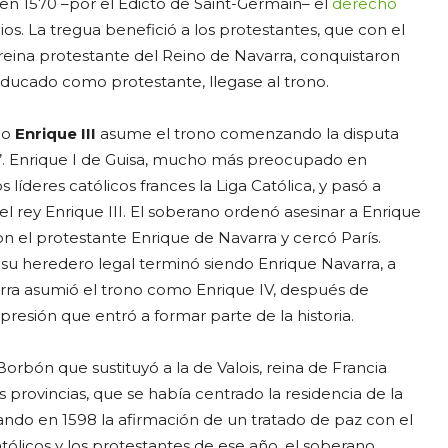
 en 1570 –por el Edicto de Saint-Germain– el
derecho
ios. La tregua benefició a los protestantes, que con el
reina protestante del Reino de Navarra, conquistaron
ducado como protestante, llegase al trono.
no
Enrique III
asume el trono comenzando la disputa
s’. Enrique I de Guisa, mucho más preocupado en
 líderes católicos frances la Liga Católica, y pasó a
 el rey Enrique III. El soberano ordenó asesinar a Enrique
on el protestante Enrique de Navarra y cercó París.
y su heredero legal terminó siendo Enrique Navarra, a
arra asumió el trono como Enrique IV, después de
xpresión que entró a formar parte de la historia.
orbón que sustituyó a la de Valois, reina de Francia
 provincias, que se había centrado la residencia de la
grando en 1598 la afirmación de un tratado de paz con el
atólicos y los protestantes de ese año, el soberano