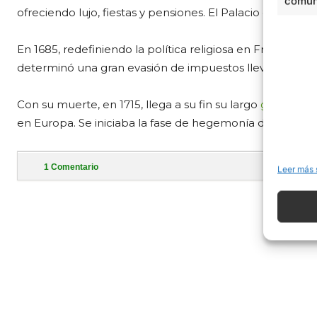
comuni
ofreciendo lujo, fiestas y pensiones. El Palacio de Vers
En 1685, redefiniendo la política religiosa en Francia, el
determinó una gran evasión de impuestos llevando a los
Con su muerte, en 1715, llega a su fin su largo
gobierno
en Europa. Se iniciaba la fase de hegemonía de Inglater
1
Comentario
Leer más 
- Publi