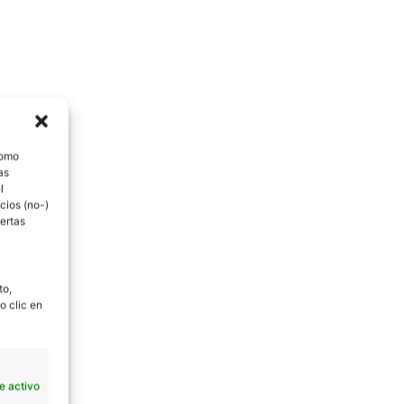
como
as
l
cios (no-)
ertas
to,
o clic en
e activo