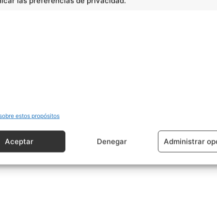
car las preferencias de privacidad.
alles pasó a acoger a unas 6000 personas.
 ‘Rey Sol’ abolió totalmente el Edicto de Nantes, lo que
 protestantes a abandonar el país.
, y al mismo
tiempo
, el fin de la supremacía francesa
ra.
sobre estos propósitos
cidad -
Aceptar
Denegar
Administrar op