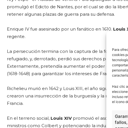
promulgó el Edicto de Nantes, por el cual se dio la libe
retener algunas plazas de guerra para su defensa.
Enrique IV fue asesinado por un fanático en 1610.
Louis X
regente.
Para ofre
La persecución termina con la captura de la fortaleza d
cookies p
refugiado, y, derrotado, perdió sus derechos políticos y m
tecnologí
comportam
Externamente, pretendía aumentar el poder de Francia l
personaliz
(1618-1648) para garantizar los intereses de Francia en E
caracterís
Haz clic a
Richelieu murió en 1642 y Louis XIII, el año siguiente.
eleccione
crearon una insurrección de la burguesía y la nobleza. 
incluso re
el icono d
Francia.
Garant
En el terreno social,
Louis XIV
promovió el ascenso de la
fallos
ministros como Colbert y potenciando la industrialización