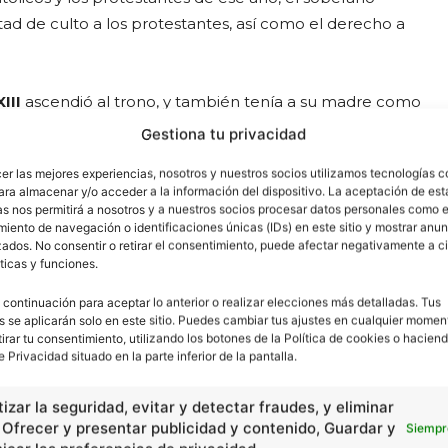
rtad de culto a los protestantes, así como el derecho a
III
ascendió al trono, y también tenía a su madre como
Gestiona tu privacidad
cer las mejores experiencias, nosotros y nuestros socios utilizamos tecnologías 
e La Rochelle, donde los protestantes se habían
ara almacenar y/o acceder a la información del dispositivo. La aceptación de est
ilitares. Sólo conservaría su libertad para adorar.
as nos permitirá a nosotros y a nuestros socios procesar datos personales como e
iento de navegación o identificaciones únicas (IDs) en este sitio y mostrar anun
legando a intervenir en la guerra de los Treinta Años
ados. No consentir o retirar el consentimiento, puede afectar negativamente a ci
uropa.
ticas y funciones.
 continuación para aceptar lo anterior o realizar elecciones más detalladas. Tus
 Los aumentos de impuestos decretados por la regencia
s se aplicarán solo en este sitio. Puedes cambiar tus ajustes en cualquier momen
Las revueltas disminuyeron el poder real e colapsaron
tirar tu consentimiento, utilizando los botones de la Política de cookies o haciend
e Privacidad situado en la parte inferior de la pantalla.
izar la seguridad, evitar y detectar fraudes, y eliminar
 burguesía, con la contratación de algunos de sus
, Ofrecer y presentar publicidad y contenido, Guardar y
Siempr
. Para controlar a la nobleza, la acercó a la corte