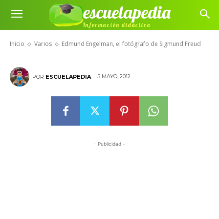
escuelapedia
Edmund Engelman, el fotógrafo
Información didáctica
de Sigmund Freud
Inicio
Varios
Edmund Engelman, el fotógrafo de Sigmund Freud
5 MAYO, 2012
POR
ESCUELAPEDIA
- Publicidad -