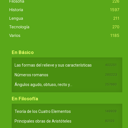
Filosofía
226
Historia
1597
Lengua
211
Tecnología
270
Varios
1185
En Básico
Las formas del relieve y sus características
402251
Números romanos
260223
Ángulos agudo, obtuso, recto y...
257660
En Filosofía
Teoría de los Cuatro Elementos
149909
Principales obras de Aristóteles
82125