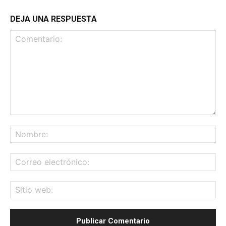
DEJA UNA RESPUESTA
Comentario:
No
Co
ele
Sit
we