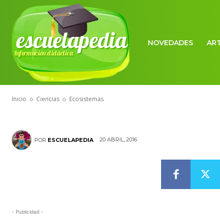
escuelapedia
NOVEDADES
AR
Información didáctica
CIENCIAS
Ecosistemas
Inicio
Ciencias
Ecosistemas
20 ABRIL, 2016
POR
ESCUELAPEDIA
- Publicidad -