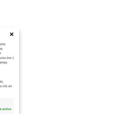
como
as
l
cios (no-)
ertas
to,
o clic en
e activo