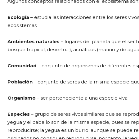
Algunos conceptos relacionados con el ecosistema son
Ecología
– estudia las interacciones entre los seres viv
ecosistemas.
Ambientes naturales
– lugares del planeta que el ser
bosque tropical, desierto…), acuáticos (marino y de agu
Comunidad
– conjunto de organismos de diferentes esp
Población
– conjunto de seres de la misma especie que
Organismo
– ser perteneciente a una especie viva;
Especies
– grupo de seres vivos similares que se repro
yegua y el caballo son de la misma especie, pues se re
reproducirse; la yegua es un burro, aunque se puede re
originados no consiguen reproducirse, por tanto, la yegu