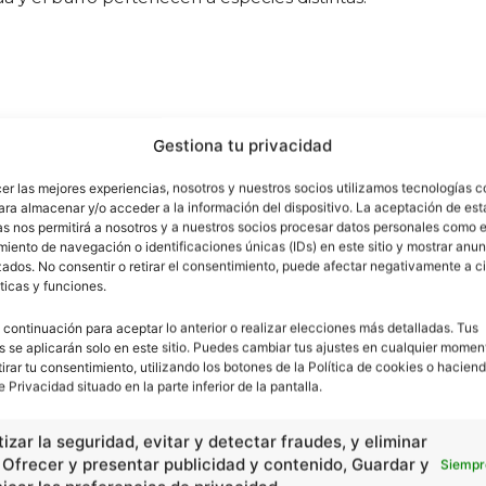
Gestiona tu privacidad
sistema (de una comunidad);
cer las mejores experiencias, nosotros y nuestros socios utilizamos tecnologías 
ara almacenar y/o acceder a la información del dispositivo. La aceptación de est
as nos permitirá a nosotros y a nuestros socios procesar datos personales como e
iento de navegación o identificaciones únicas (IDs) en este sitio y mostrar anun
ados. No consentir o retirar el consentimiento, puede afectar negativamente a ci
ticas y funciones.
mas
 continuación para aceptar lo anterior o realizar elecciones más detalladas. Tus
s se aplicarán solo en este sitio. Puedes cambiar tus ajustes en cualquier momen
tirar tu consentimiento, utilizando los botones de la Política de cookies o haciend
e Privacidad situado en la parte inferior de la pantalla.
a, suelo.
izar la seguridad, evitar y detectar fraudes, y eliminar
, Ofrecer y presentar publicidad y contenido, Guardar y
Siempr