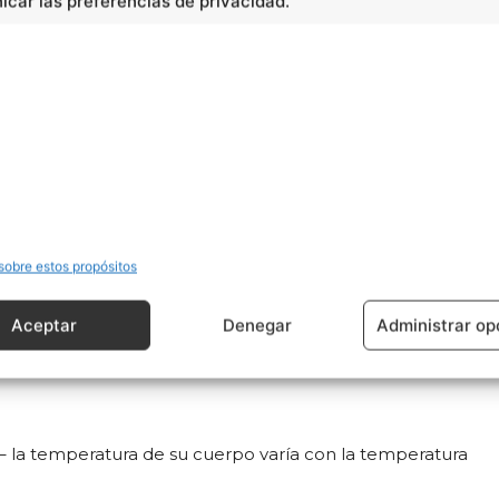
car las preferencias de privacidad.
relaciones).
los límites de la tolerancia de los organismos (más allá
determina las diferencias en los seres vivos (en su
sobre estos propósitos
Aceptar
Denegar
Administrar op
– la temperatura de su cuerpo varía con la temperatura