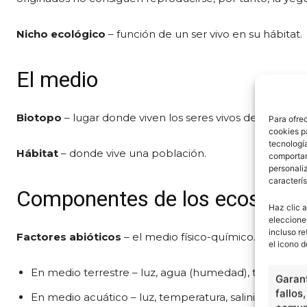
Nicho ecológico
– función de un ser vivo en su hábitat.
El medio
Biotopo
– lugar donde viven los seres vivos de un eco
Para ofre
cookies p
tecnologí
Hábitat
– donde vive una población.
comportam
personaliz
caracterís
Componentes de los ecosiste
Haz clic a
eleccione
incluso re
Factores abióticos
– el medio físico-químico.
el icono d
En medio terrestre – luz, agua (humedad), temperatur
Garant
fallos
En medio acuático – luz, temperatura, salinidad…