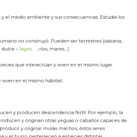
:
os y el medio ambiente y sus consecuencias. Estudia los
 humano no construyó. Pueden ser terrestres (sabana,
a dulce –
lagos
, ríos, mares…).
ecies que interactúan y viven en el mismo lugar.
 viven en el mismo hábitat;
ducen y producen descendencia fértil. Por ejemplo, la
producen y originan otras yeguas o caballos capaces de
producir y originar mulas machos, éstos seres
a y el burro pertenecen a especies distintas.