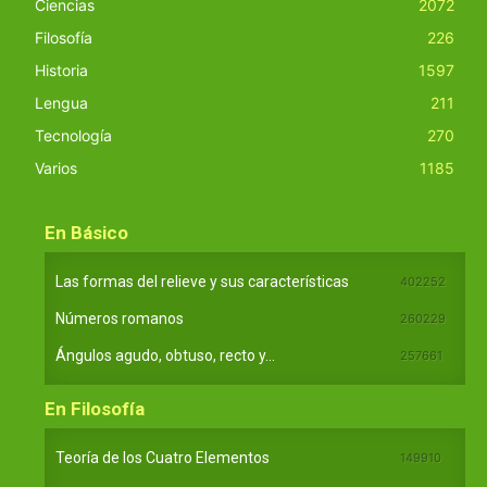
Ciencias
2072
Filosofía
226
Historia
1597
Lengua
211
Tecnología
270
Varios
1185
En Básico
Las formas del relieve y sus características
402252
Números romanos
260229
Ángulos agudo, obtuso, recto y...
257661
En Filosofía
Teoría de los Cuatro Elementos
149910