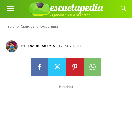
escuelapedia
Información didáctica
Dopamina
Inicio
Ciencias
Dopamina
15 ENERO, 2016
POR
ESCUELAPEDIA
- Publicidad -