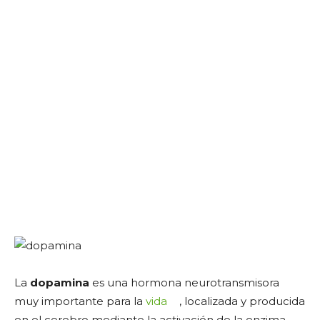
La
dopamina
es una hormona neurotransmisora
muy importante para la
vida
, localizada y producida
en el cerebro mediante la activación de la enzima