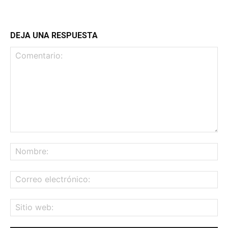
DEJA UNA RESPUESTA
Comentario:
No
Co
ele
Sit
we