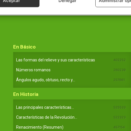
Aceptar
Denegar
Administrar op
En Básico
Las formas del relieve y sus características
402252
Números romanos
260239
Ángulos agudo, obtuso, recto y...
257661
En Historia
Las principales características...
525533
Características de la Revolución...
522323
Renacimiento (Resumen)
457154