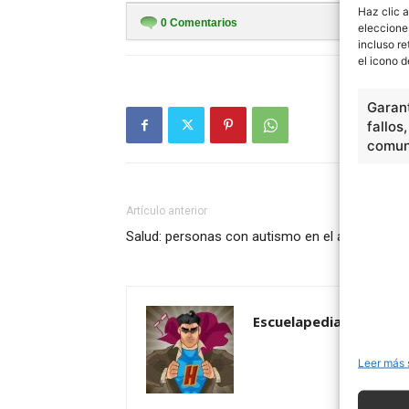
Haz clic a
0
Comentarios
eleccione
incluso re
el icono d
Garant
fallos
comuni
Artículo anterior
Salud: personas con autismo en el ámbito clíni
Escuelapedia
Leer más 