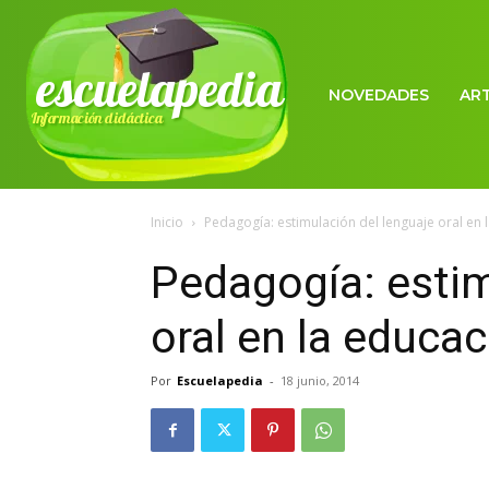
escuelapedia
NOVEDADES
AR
Información didáctica
Inicio
Pedagogía: estimulación del lenguaje oral en l
Pedagogía: estim
oral en la educac
Por
Escuelapedia
-
18 junio, 2014