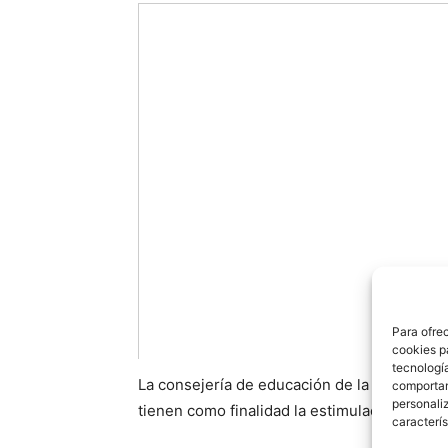
Para ofre
cookies p
tecnologí
La consejería de educación de la Junta de 
comportam
personaliz
tienen como finalidad la estimulación del len
caracterís