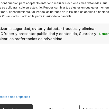
 continuación para aceptar lo anterior o realizar elecciones más detalladas. Tus
s se aplicarán solo en este sitio. Puedes cambiar tus ajustes en cualquier momen
tirar tu consentimiento, utilizando los botones de la Política de cookies o haciend
e Privacidad situado en la parte inferior de la pantalla.
izar la seguridad, evitar y detectar fraudes, y eliminar
, Ofrecer y presentar publicidad y contenido, Guardar y
Siempr
car las preferencias de privacidad.
Artículo siguiente
co
Estamos con el autismo – Edición número 4
sobre estos propósitos