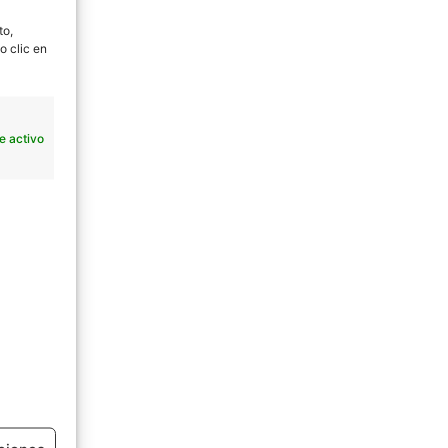
to,
o clic en
e activo