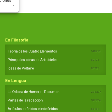
ciones
En Filosofía
Teoría de los Cuatro Elementos
149910
Principales obras de Aristóteles
82125
Ideas de Voltaire
80724
En Lengua
La Odisea de Homero - Resumen
233377
Partes de la redacción
107924
Artículos definidos e indefinidos...
66181