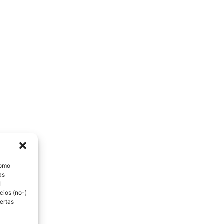
como
as
l
cios (no-)
ertas