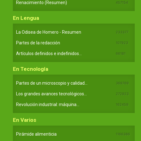
Renacimiento (Resumen)
457154
En Lengua
La Odisea de Homero - Resumen
233377
Partes de la redacción
107923
Artículos definidos e indefinidos...
66181
En Tecnología
Partes de un microscopio y calidad...
369769
Los grandes avances tecnológicos...
272923
Revolución industrial: máquina...
162459
En Varios
Pirámide alimenticia
1166386