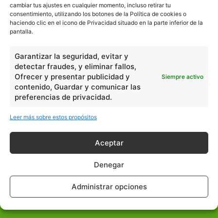
licencia de uso libre. El usuario puede reproducir y hacer
cambiar tus ajustes en cualquier momento, incluso retirar tu
obras derivadas de todos los contenidos disponibles en
consentimiento, utilizando los botones de la Política de cookies o
haciendo clic en el icono de Privacidad situado en la parte inferior de la
nuestro sitio. Este sitio usa cookies de terceros. Lea más
pantalla.
información
aquí
.
Garantizar la seguridad, evitar y
detectar fraudes, y eliminar fallos,
Ofrecer y presentar publicidad y
Siempre activo
contenido, Guardar y comunicar las
preferencias de privacidad.
Básico
1966
Leer más sobre estos propósitos
Ciencias
2072
Filosofía
226
Aceptar
Historia
1597
Denegar
Lengua
211
Tecnología
270
Administrar opciones
Varios
1185