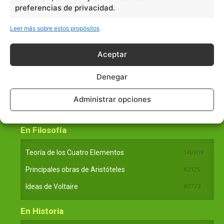
Tecnología
270
preferencias de privacidad.
Varios
1185
Leer más sobre estos propósitos
En Básico
Aceptar
Las formas del relieve y sus características
402251
Denegar
Números romanos
260226
Administrar opciones
Ángulos agudo, obtuso, recto y...
257660
En Filosofía
Teoría de los Cuatro Elementos
149909
Principales obras de Aristóteles
82125
Ideas de Voltaire
80723
En Historia