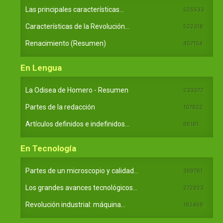
Las principales características...
525533
Características de la Revolución...
522318
Renacimiento (Resumen)
457154
En Lengua
La Odisea de Homero - Resumen
233377
Partes de la redacción
107922
Artículos definidos e indefinidos...
66181
En Tecnología
Partes de un microscopio y calidad...
369761
Los grandes avances tecnológicos...
272923
Revolución industrial: máquina...
162459