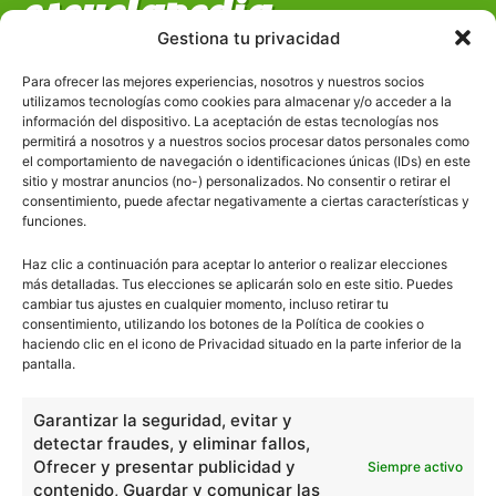
escuelapedia
Gestiona tu privacidad
Nuestros articulos son redactados y publicados bajo
Para ofrecer las mejores experiencias, nosotros y nuestros socios
licencia de uso libre. El usuario puede reproducir y hacer
utilizamos tecnologías como cookies para almacenar y/o acceder a la
obras derivadas de todos los contenidos disponibles en
información del dispositivo. La aceptación de estas tecnologías nos
nuestro sitio. Este sitio usa cookies de terceros. Lea más
permitirá a nosotros y a nuestros socios procesar datos personales como
el comportamiento de navegación o identificaciones únicas (IDs) en este
información
aquí
.
sitio y mostrar anuncios (no-) personalizados. No consentir o retirar el
consentimiento, puede afectar negativamente a ciertas características y
funciones.
Haz clic a continuación para aceptar lo anterior o realizar elecciones
más detalladas. Tus elecciones se aplicarán solo en este sitio. Puedes
cambiar tus ajustes en cualquier momento, incluso retirar tu
consentimiento, utilizando los botones de la Política de cookies o
Básico
1966
haciendo clic en el icono de Privacidad situado en la parte inferior de la
pantalla.
Ciencias
2072
Filosofía
226
Garantizar la seguridad, evitar y
Historia
1597
detectar fraudes, y eliminar fallos,
Ofrecer y presentar publicidad y
Siempre activo
Lengua
211
contenido, Guardar y comunicar las