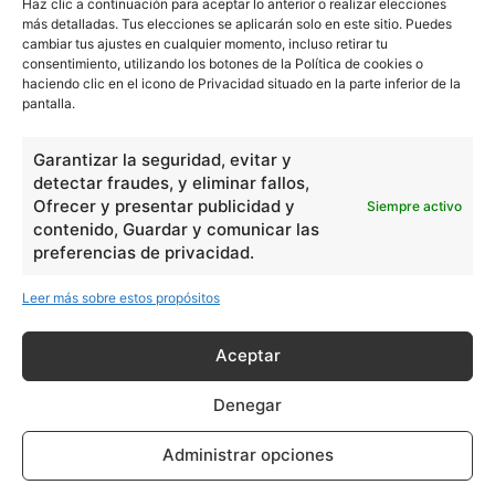
Haz clic a continuación para aceptar lo anterior o realizar elecciones
más detalladas. Tus elecciones se aplicarán solo en este sitio. Puedes
Nuestros articulos son redactados y publicados bajo
cambiar tus ajustes en cualquier momento, incluso retirar tu
consentimiento, utilizando los botones de la Política de cookies o
licencia de uso libre. El usuario puede reproducir y hacer
haciendo clic en el icono de Privacidad situado en la parte inferior de la
obras derivadas de todos los contenidos disponibles en
pantalla.
nuestro sitio. Este sitio usa cookies de terceros. Lea más
información
aquí
.
Garantizar la seguridad, evitar y
detectar fraudes, y eliminar fallos,
Ofrecer y presentar publicidad y
Siempre activo
contenido, Guardar y comunicar las
preferencias de privacidad.
Leer más sobre estos propósitos
Básico
1966
Ciencias
2072
Aceptar
Filosofía
226
Denegar
Historia
1597
Lengua
211
Administrar opciones
Tecnología
270