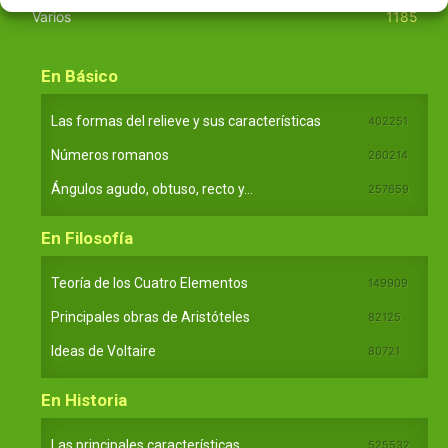
Varios
1185
En Básico
Las formas del relieve y sus características
402251
Números romanos
260214
Ángulos agudo, obtuso, recto y...
257659
En Filosofía
Teoría de los Cuatro Elementos
149909
Principales obras de Aristóteles
82125
Ideas de Voltaire
80721
En Historia
Las principales características...
525532