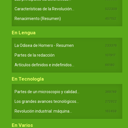
Características de la Revolución...
522309
Renacimiento (Resumen)
457152
En Lengua
La Odisea de Homero - Resumen
233376
Partes de la redacción
107917
Artículos definidos e indefinidos...
66180
En Tecnología
Partes de un microscopio y calidad...
369749
Los grandes avances tecnológicos...
272922
Revolución industrial: máquina...
162459
En Varios