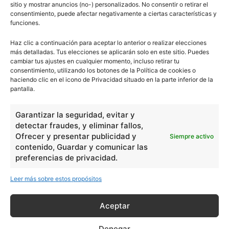
sitio y mostrar anuncios (no-) personalizados. No consentir o retirar el
Escuelapedia
consentimiento, puede afectar negativamente a ciertas características y
funciones.
Haz clic a continuación para aceptar lo anterior o realizar elecciones
más detalladas. Tus elecciones se aplicarán solo en este sitio. Puedes
cambiar tus ajustes en cualquier momento, incluso retirar tu
escuelapedia
consentimiento, utilizando los botones de la Política de cookies o
haciendo clic en el icono de Privacidad situado en la parte inferior de la
pantalla.
Nuestros articulos son redactados y publicados bajo
licencia de uso libre. El usuario puede reproducir y hacer
Garantizar la seguridad, evitar y
obras derivadas de todos los contenidos disponibles en
detectar fraudes, y eliminar fallos,
Ofrecer y presentar publicidad y
nuestro sitio. Este sitio usa cookies de terceros. Lea más
Siempre activo
contenido, Guardar y comunicar las
información
aquí
.
preferencias de privacidad.
Leer más sobre estos propósitos
Aceptar
Básico
1966
Denegar