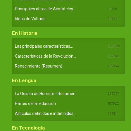
Principales obras de Aristóteles
82125
Ideas de Voltaire
80723
En Historia
Las principales características...
525533
Características de la Revolución...
522318
Renacimiento (Resumen)
457154
En Lengua
La Odisea de Homero - Resumen
233377
Partes de la redacción
107922
Artículos definidos e indefinidos...
66181
En Tecnología