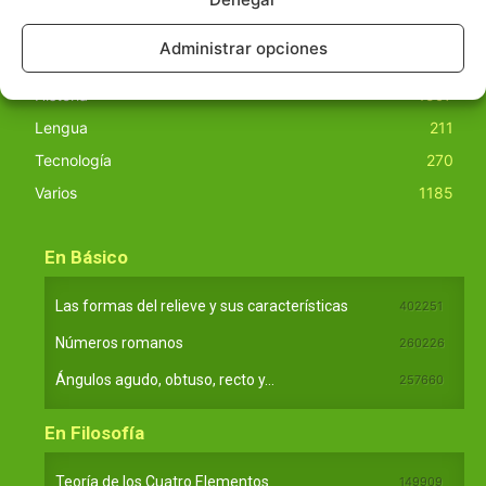
Ciencias
2072
Administrar opciones
Filosofía
226
Historia
1597
Lengua
211
Tecnología
270
Varios
1185
En Básico
Las formas del relieve y sus características
402251
Números romanos
260226
Ángulos agudo, obtuso, recto y...
257660
En Filosofía
Teoría de los Cuatro Elementos
149909