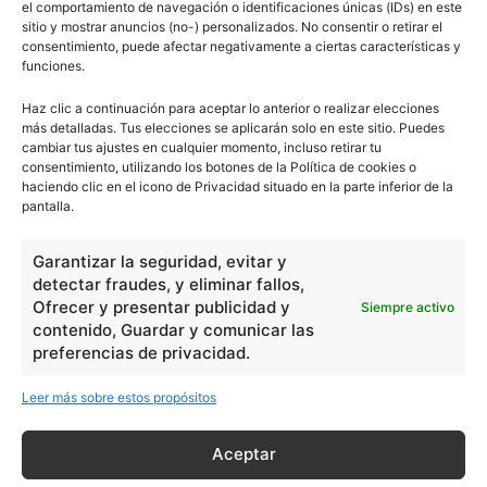
el comportamiento de navegación o identificaciones únicas (IDs) en este
sitio y mostrar anuncios (no-) personalizados. No consentir o retirar el
consentimiento, puede afectar negativamente a ciertas características y
Escuelapedia
funciones.
Haz clic a continuación para aceptar lo anterior o realizar elecciones
más detalladas. Tus elecciones se aplicarán solo en este sitio. Puedes
cambiar tus ajustes en cualquier momento, incluso retirar tu
consentimiento, utilizando los botones de la Política de cookies o
escuelapedia
haciendo clic en el icono de Privacidad situado en la parte inferior de la
pantalla.
Nuestros articulos son redactados y publicados bajo
Garantizar la seguridad, evitar y
licencia de uso libre. El usuario puede reproducir y hacer
detectar fraudes, y eliminar fallos,
obras derivadas de todos los contenidos disponibles en
Ofrecer y presentar publicidad y
Siempre activo
nuestro sitio. Este sitio usa cookies de terceros. Lea más
contenido, Guardar y comunicar las
información
aquí
.
preferencias de privacidad.
Leer más sobre estos propósitos
Aceptar