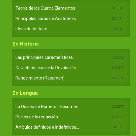
Teoría de los Cuatro Elementos
149910
Principales obras de Aristóteles
82125
Ideas de Voltaire
80725
En Historia
Las principales características...
525533
Características de la Revolución...
522326
Renacimiento (Resumen)
457154
En Lengua
La Odisea de Homero - Resumen
233377
Partes de la redacción
107924
Artículos definidos e indefinidos...
66181