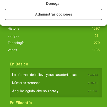
Denegar
Básico
1966
Ciencias
Administrar opciones
2072
Filosofía
226
Historia
1597
Lengua
211
Tecnología
270
Varios
1185
En Básico
Las formas del relieve y sus características
402253
Números romanos
260241
Ángulos agudo, obtuso, recto y...
257662
En Filosofía