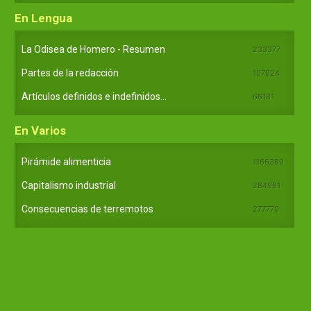
En Lengua
La Odisea de Homero - Resumen
233377
Partes de la redacción
107924
Artículos definidos e indefinidos...
66181
En Varios
Pirámide alimenticia
1166389
Capitalismo industrial
284981
Consecuencias de terremotos
277770