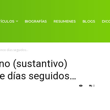
TÍCULOS
BIOGRAFÍAS
RESUMENES
BLOGS
DIC
nce días seguidos...
no (sustantivo)
ce días seguidos…
0