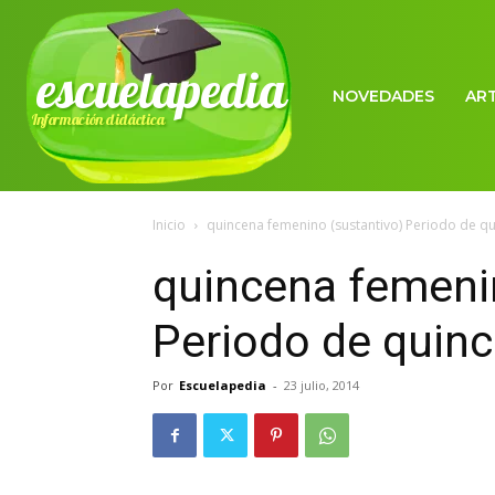
escuelapedia
NOVEDADES
AR
Información didáctica
Inicio
quincena femenino (sustantivo) Periodo de qui
quincena femeni
Periodo de quin
Por
Escuelapedia
-
23 julio, 2014