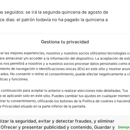
as seguidos: se irá la segunda quincena de agosto de
ce días: el patrón todavía no ha pagado la quincena a
Gestiona tu privacidad
cer las mejores experiencias, nosotros y nuestros socios utilizamos tecnologías 
ara almacenar y/o acceder a la información del dispositivo. La aceptación de est
as nos permitirá a nosotros y a nuestros socios procesar datos personales como e
iento de navegación o identificaciones únicas (IDs) en este sitio y mostrar anun
ados. No consentir o retirar el consentimiento, puede afectar negativamente a ci
ticas y funciones.
 continuación para aceptar lo anterior o realizar elecciones más detalladas. Tus
s se aplicarán solo en este sitio. Puedes cambiar tus ajustes en cualquier momen
tirar tu consentimiento, utilizando los botones de la Política de cookies o haciend
Artículo siguiente
e Privacidad situado en la parte inferior de la pantalla.
quinquenal (adjetivo/a) Que dura un quinquenio:
plan…
izar la seguridad, evitar y detectar fraudes, y eliminar
, Ofrecer y presentar publicidad y contenido, Guardar y
Siempr