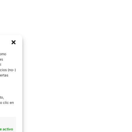
como
as
l
cios (no-)
ertas
to,
o clic en
e activo