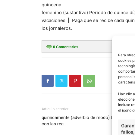
quincena
femenino (sustantivo) Periodo de quince dí
vacaciones. || Paga que se recibe cada quin
los jornaleros.
0
Comentarios
Para ofre
cookies p
tecnologí
comportam
personaliz
caracterís
Haz clic a
eleccione
incluso re
Artículo anterior
el icono d
químicamente (adverbio de modo) De acuerdo
con las reg…
Garant
fallos