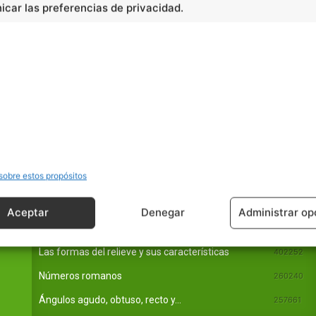
car las preferencias de privacidad.
sobre estos propósitos
Aceptar
Denegar
Administrar op
En Básico
Las formas del relieve y sus características
402252
Números romanos
260240
Ángulos agudo, obtuso, recto y...
257661