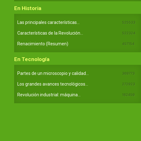
En Historia
Las principales características...
525533
Características de la Revolución...
522324
Renacimiento (Resumen)
457154
En Tecnología
Partes de un microscopio y calidad...
369773
Los grandes avances tecnológicos...
272923
Revolución industrial: máquina...
162459