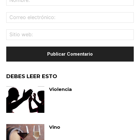
Co
ele
Sit
we
DEBES LEER ESTO
Violencia
Vino