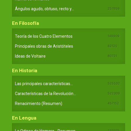
Ángulos agudo, obtuso, recto y...
257659
En Filosofía
Teoría de los Cuatro Elementos
149909
Principales obras de Aristóteles
82125
Ideas de Voltaire
80721
En Historia
Las principales características...
525532
Características de la Revolución...
522309
Renacimiento (Resumen)
457152
En Lengua
La Odisea de Homero - Resumen
233375