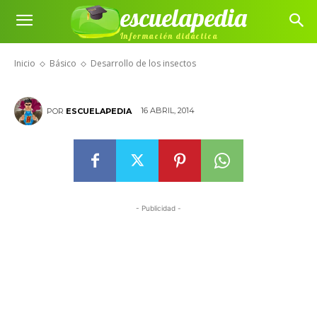
escuelapedia
Información didáctica
Desarrollo de los insectos
Inicio
Básico
Desarrollo de los insectos
16 ABRIL, 2014
POR
ESCUELAPEDIA
- Publicidad -