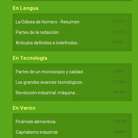
En Lengua
La Odisea de Homero - Resumen
233376
Partes de la redacción
107922
Artículos definidos e indefinidos...
66181
En Tecnología
Partes de un microscopio y calidad...
369761
Los grandes avances tecnológicos...
272923
Revolución industrial: máquina...
162459
En Varios
Pirámide alimenticia
1166385
Capitalismo industrial
284981