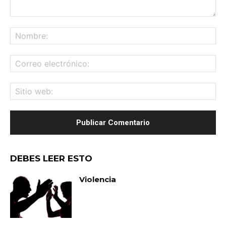
Comentario:
No
Co
ele
Sit
we
DEBES LEER ESTO
Violencia