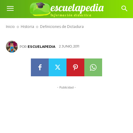
escuelapedia
Información didáctica
Definiciones de Dictadura
Inicio
Historia
Definiciones de Dictadura
2 JUNIO, 2011
POR
ESCUELAPEDIA
- Publicidad -