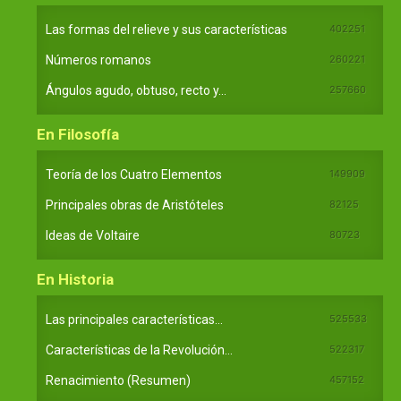
Las formas del relieve y sus características
402251
Números romanos
260221
Ángulos agudo, obtuso, recto y...
257660
En Filosofía
Teoría de los Cuatro Elementos
149909
Principales obras de Aristóteles
82125
Ideas de Voltaire
80723
En Historia
Las principales características...
525533
Características de la Revolución...
522317
Renacimiento (Resumen)
457152