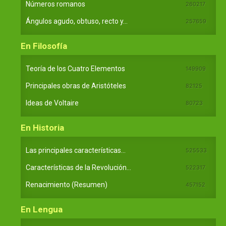
Números romanos
260217
Ángulos agudo, obtuso, recto y...
257659
En Filosofía
Teoría de los Cuatro Elementos
149909
Principales obras de Aristóteles
82125
Ideas de Voltaire
80723
En Historia
Las principales características...
525533
Características de la Revolución...
522317
Renacimiento (Resumen)
457152
En Lengua