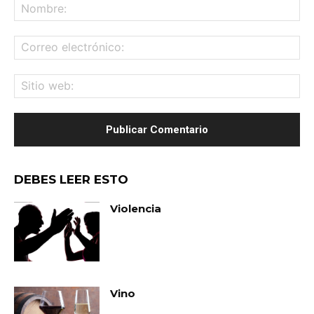
No
Co
ele
Sit
we
DEBES LEER ESTO
Violencia
Vino