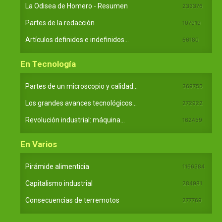
La Odisea de Homero - Resumen
233376
Partes de la redacción
107919
Artículos definidos e indefinidos...
66180
En Tecnología
Partes de un microscopio y calidad...
369755
Los grandes avances tecnológicos...
272922
Revolución industrial: máquina...
162459
En Varios
Pirámide alimenticia
1166384
Capitalismo industrial
284981
Consecuencias de terremotos
277769