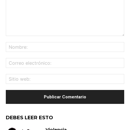
Comentario:
No
Co
ele
Sit
we
DEBES LEER ESTO
Violencia