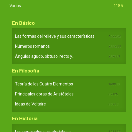
Varios
1185
En Básico
Las formas del relieve y sus características
402252
Números romanos
260233
Ángulos agudo, obtuso, recto y...
257661
En Filosofía
Teoría de los Cuatro Elementos
149910
Principales obras de Aristóteles
82125
Ideas de Voltaire
80723
En Historia
Las principales características...
525533