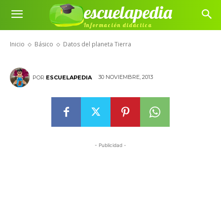
escuelapedia
Información didáctica
Datos del planeta Tierra
Inicio
Básico
Datos del planeta Tierra
30 NOVIEMBRE, 2013
POR
ESCUELAPEDIA
- Publicidad -