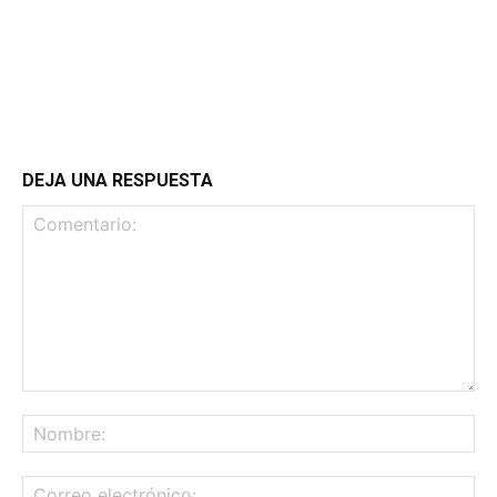
DEJA UNA RESPUESTA
Comentario:
No
Co