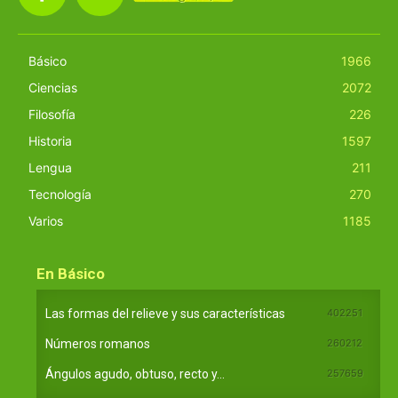
Básico
1966
Ciencias
2072
Filosofía
226
Historia
1597
Lengua
211
Tecnología
270
Varios
1185
En Básico
Las formas del relieve y sus características
402251
Números romanos
260212
Ángulos agudo, obtuso, recto y...
257659