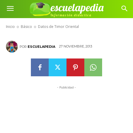
escuelapedia
Información didáctica
Datos de Timor Oriental
Inicio
Básico
Datos de Timor Oriental
27 NOVIEMBRE, 2013
POR
ESCUELAPEDIA
- Publicidad -