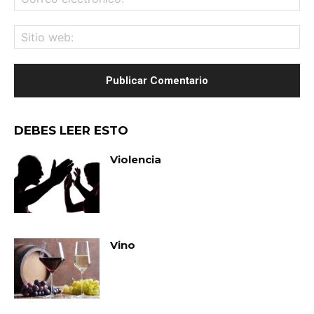
ele
Sit
we
DEBES LEER ESTO
Violencia
Vino