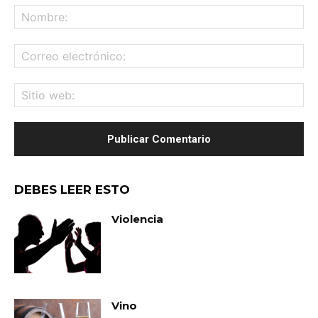
No
Co
ele
Sit
we
DEBES LEER ESTO
Violencia
Vino