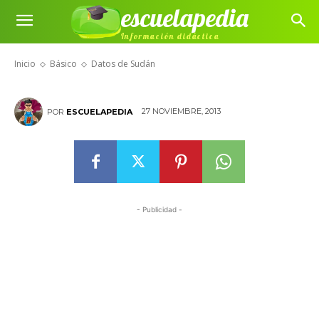
escuelapedia
Información didáctica
Datos de Sudán
Inicio
Básico
Datos de Sudán
27 NOVIEMBRE, 2013
POR
ESCUELAPEDIA
- Publicidad -