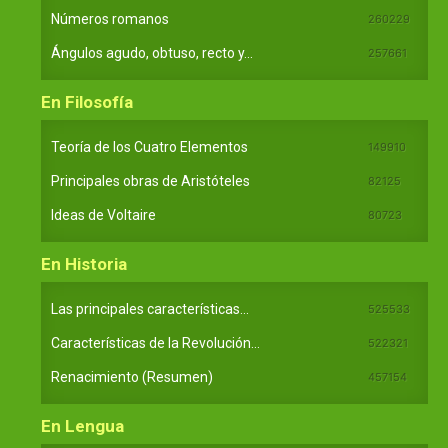
Números romanos
260229
Ángulos agudo, obtuso, recto y...
257661
En Filosofía
Teoría de los Cuatro Elementos
149910
Principales obras de Aristóteles
82125
Ideas de Voltaire
80723
En Historia
Las principales características...
525533
Características de la Revolución...
522321
Renacimiento (Resumen)
457154
En Lengua