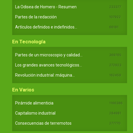
La Odisea de Homero - Resumen
233377
Partes de la redacción
107922
Artículos definidos e indefinidos...
66181
En Tecnología
Partes de un microscopio y calidad...
369765
Los grandes avances tecnológicos...
272923
Revolución industrial: máquina...
162459
En Varios
Pirámide alimenticia
1166386
Capitalismo industrial
284981
Consecuencias de terremotos
277770