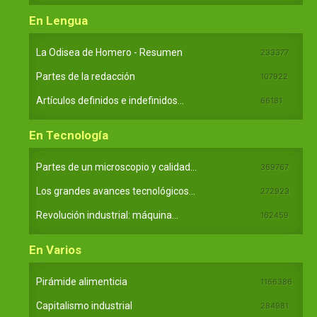
En Lengua
La Odisea de Homero - Resumen
233377
Partes de la redacción
107922
Artículos definidos e indefinidos...
66181
En Tecnología
Partes de un microscopio y calidad...
369767
Los grandes avances tecnológicos...
272923
Revolución industrial: máquina...
162459
En Varios
Pirámide alimenticia
1166386
Capitalismo industrial
284981