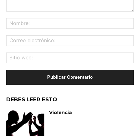
Comentario:
No
Co
ele
Sit
we
DEBES LEER ESTO
Violencia