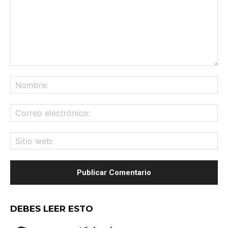
Comentario:
No
Co
ele
Sit
we
DEBES LEER ESTO