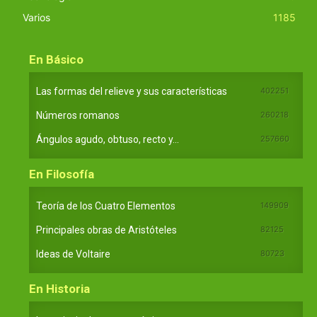
Varios
1185
En Básico
Las formas del relieve y sus características
402251
Números romanos
260218
Ángulos agudo, obtuso, recto y...
257660
En Filosofía
Teoría de los Cuatro Elementos
149909
Principales obras de Aristóteles
82125
Ideas de Voltaire
80723
En Historia