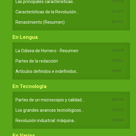
Las principales características...
525533
Características de la Revolución...
522317
Renacimiento (Resumen)
457152
En Lengua
La Odisea de Homero - Resumen
233376
Partes de la redacción
107922
Artículos definidos e indefinidos...
66181
En Tecnología
Partes de un microscopio y calidad...
369758
Los grandes avances tecnológicos...
272923
Revolución industrial: máquina...
162459
En Varios