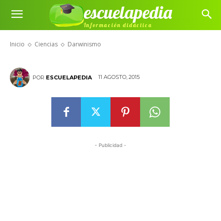
escuelapedia
Información didáctica
Darwinismo
Inicio
Ciencias
Darwinismo
11 AGOSTO, 2015
POR
ESCUELAPEDIA
- Publicidad -