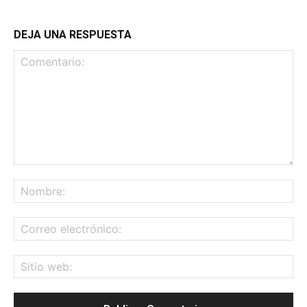
DEJA UNA RESPUESTA
Comentario:
No
Co
ele
Sit
we