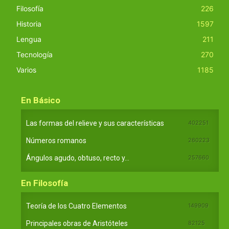
Filosofía
226
Historia
1597
Lengua
211
Tecnología
270
Varios
1185
En Básico
Las formas del relieve y sus características
402251
Números romanos
260223
Ángulos agudo, obtuso, recto y...
257660
En Filosofía
Teoría de los Cuatro Elementos
149909
Principales obras de Aristóteles
82125