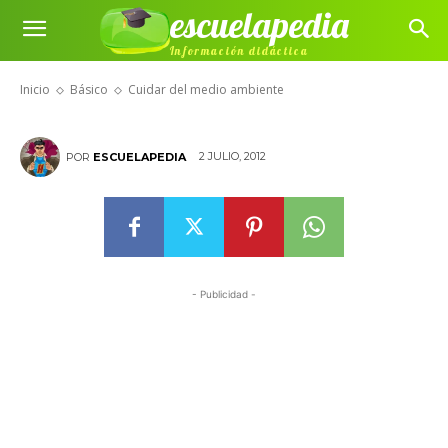
escuelapedia
Información didáctica
Cuidar del medio ambiente
Inicio
Básico
Cuidar del medio ambiente
2 JULIO, 2012
POR
ESCUELAPEDIA
- Publicidad -