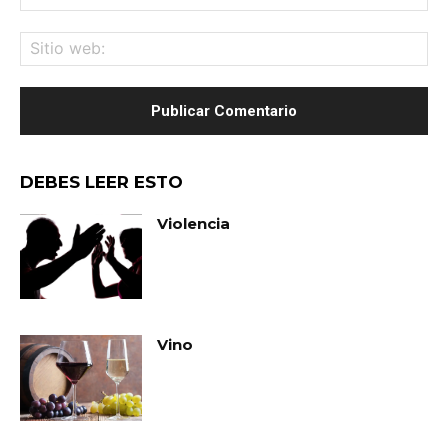
ele
Sit
we
DEBES LEER ESTO
Violencia
Vino