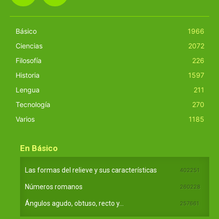
Básico
1966
Ciencias
2072
Filosofía
226
Historia
1597
Lengua
211
Tecnología
270
Varios
1185
En Básico
Las formas del relieve y sus características
402251
Números romanos
260228
Ángulos agudo, obtuso, recto y...
257661