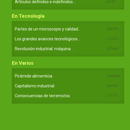
Artículos definidos e indefinidos...
66181
En Tecnología
Partes de un microscopio y calidad...
369765
Los grandes avances tecnológicos...
272923
Revolución industrial: máquina...
162459
En Varios
Pirámide alimenticia
1166386
Capitalismo industrial
284981
Consecuencias de terremotos
277770