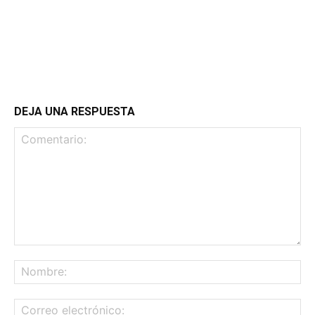
DEJA UNA RESPUESTA
Comentario:
No
Co