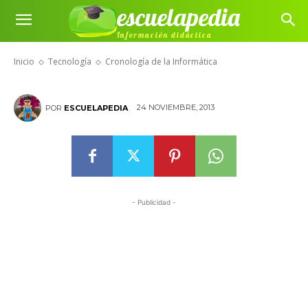
escuelapedia
Información didáctica
Cronología de la Informática
Inicio
Tecnología
Cronología de la Informática
24 NOVIEMBRE, 2013
POR
ESCUELAPEDIA
- Publicidad -