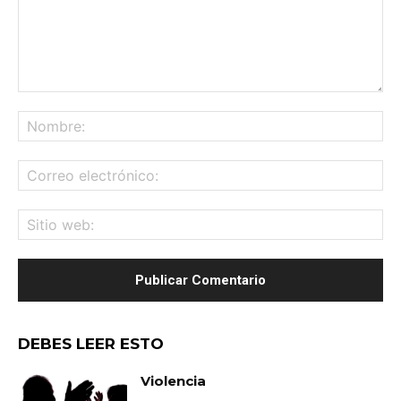
Comentario:
No
Co
ele
Sit
we
DEBES LEER ESTO
Violencia