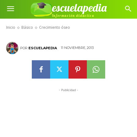
escuelapedia
Información didáctica
Crecimiento óseo
Inicio
Básico
Crecimiento óseo
11 NOVIEMBRE, 2013
POR
ESCUELAPEDIA
- Publicidad -