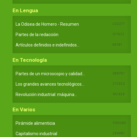
En Lengua
La Odisea de Homero - Resumen
233377
Partes de la redacción
107922
Artículos definidos e indefinidos...
66181
En Tecnología
Partes de un microscopio y calidad...
369767
Los grandes avances tecnológicos...
272923
Revolución industrial: máquina...
162459
En Varios
Pirámide alimenticia
1166386
Capitalismo industrial
284981