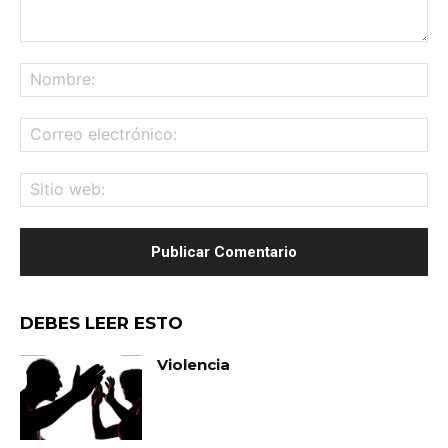
Comentario:
No
Co
ele
Sit
we
DEBES LEER ESTO
Violencia