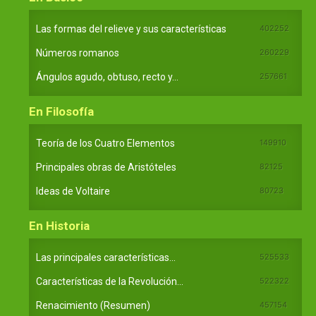
Las formas del relieve y sus características
402252
Números romanos
260229
Ángulos agudo, obtuso, recto y...
257661
En Filosofía
Teoría de los Cuatro Elementos
149910
Principales obras de Aristóteles
82125
Ideas de Voltaire
80723
En Historia
Las principales características...
525533
Características de la Revolución...
522322
Renacimiento (Resumen)
457154