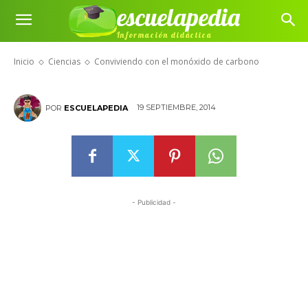
escuelapedia
Conviviendo con el monóxido de
Información didáctica
carbono
Inicio
Ciencias
Conviviendo con el monóxido de carbono
19 SEPTIEMBRE, 2014
POR
ESCUELAPEDIA
- Publicidad -