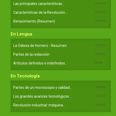
Las principales características...
525533
Características de la Revolución...
522321
Renacimiento (Resumen)
457154
En Lengua
La Odisea de Homero - Resumen
233377
Partes de la redacción
107922
Artículos definidos e indefinidos...
66181
En Tecnología
Partes de un microscopio y calidad...
369765
Los grandes avances tecnológicos...
272923
Revolución industrial: máquina...
162459