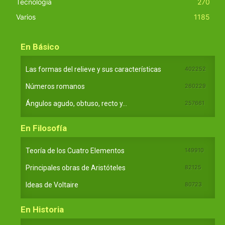
Tecnología
270
Varios
1185
En Básico
Las formas del relieve y sus características
402252
Números romanos
260229
Ángulos agudo, obtuso, recto y...
257661
En Filosofía
Teoría de los Cuatro Elementos
149910
Principales obras de Aristóteles
82125
Ideas de Voltaire
80723
En Historia