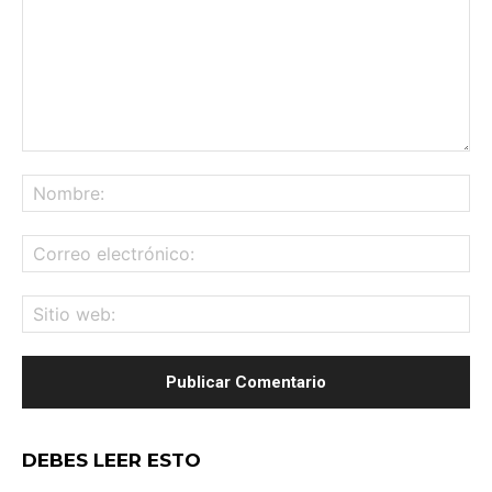
Comentario:
No
Co
ele
Sit
we
DEBES LEER ESTO