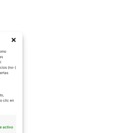
como
as
l
cios (no-)
ertas
to,
o clic en
e activo