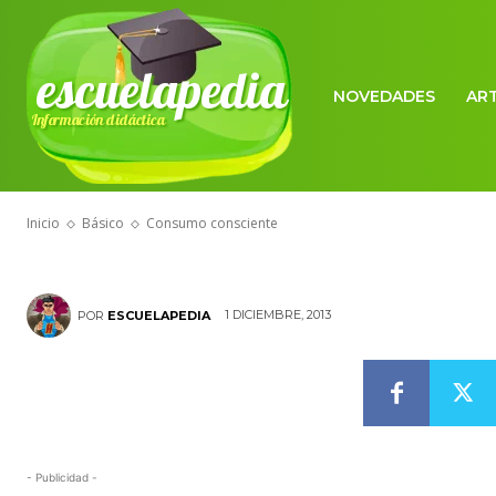
escuelapedia
NOVEDADES
AR
Información didáctica
BÁSICO
Consumo con
Inicio
Básico
Consumo consciente
1 DICIEMBRE, 2013
POR
ESCUELAPEDIA
- Publicidad -