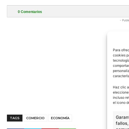
0
Comentarios
- Publi
Para ofre
cookies p
tecnologí
comportam
personaliz
caracterís
Haz clic a
eleccione
incluso re
el icono d
Garant
TAGS
COMERCIO
ECONOMÍA
fallos