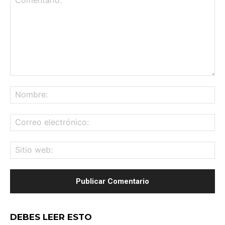
Comentario:
No
Co
ele
Sit
we
DEBES LEER ESTO