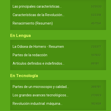
Las principales características...
525533
Características de la Revolución...
522318
Renacimiento (Resumen)
457154
En Lengua
La Odisea de Homero - Resumen
233377
Partes de la redacción
107922
Artículos definidos e indefinidos...
66181
En Tecnología
Partes de un microscopio y calidad...
369761
Los grandes avances tecnológicos...
272923
Revolución industrial: máquina...
162459