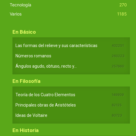
Tecnología
270
Varios
1185
En Básico
Las formas del relieve y sus características
402251
Números romanos
260223
Ángulos agudo, obtuso, recto y...
257660
En Filosofía
Teoría de los Cuatro Elementos
149909
Principales obras de Aristóteles
82125
Ideas de Voltaire
80723
En Historia