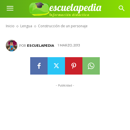
escuelapedia
Información didáctica
Construcción de un personaje
Inicio
Lengua
Construcción de un personaje
1 MARZO, 2013
POR
ESCUELAPEDIA
- Publicidad -