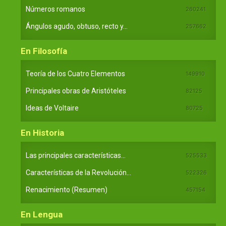
Números romanos
260241
Ángulos agudo, obtuso, recto y...
257662
En Filosofía
Teoría de los Cuatro Elementos
149910
Principales obras de Aristóteles
82125
Ideas de Voltaire
80725
En Historia
Las principales características...
525533
Características de la Revolución...
522326
Renacimiento (Resumen)
457154
En Lengua