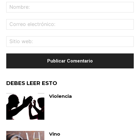
No
Co
ele
Sit
we
DEBES LEER ESTO
Violencia
Vino