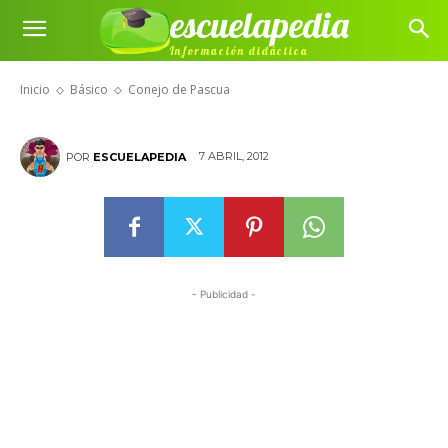
escuelapedia
Información didáctica
Conejo de Pascua
Inicio
Básico
Conejo de Pascua
7 ABRIL, 2012
POR
ESCUELAPEDIA
- Publicidad -