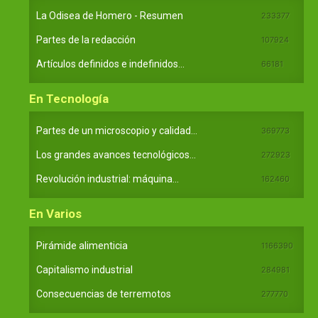
La Odisea de Homero - Resumen
233377
Partes de la redacción
107924
Artículos definidos e indefinidos...
66181
En Tecnología
Partes de un microscopio y calidad...
369773
Los grandes avances tecnológicos...
272923
Revolución industrial: máquina...
162460
En Varios
Pirámide alimenticia
1166390
Capitalismo industrial
284981
Consecuencias de terremotos
277770