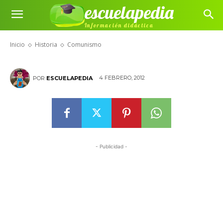
escuelapedia
Información didáctica
Comunismo
Inicio
Historia
Comunismo
4 FEBRERO, 2012
POR
ESCUELAPEDIA
- Publicidad -