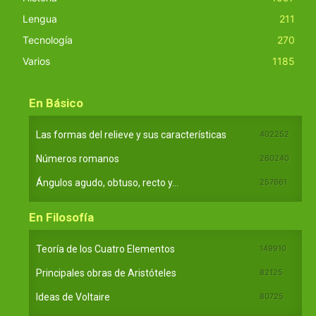
Lengua
211
Tecnología
270
Varios
1185
En Básico
Las formas del relieve y sus características
402252
Números romanos
260240
Ángulos agudo, obtuso, recto y...
257661
En Filosofía
Teoría de los Cuatro Elementos
149910
Principales obras de Aristóteles
82125
Ideas de Voltaire
80725