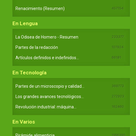
Renacimiento (Resumen)
457154
En Lengua
La Odisea de Homero - Resumen
233377
Partes de la redacción
107924
Artículos definidos e indefinidos...
66181
En Tecnología
Partes de un microscopio y calidad...
369773
Los grandes avances tecnológicos...
272923
Revolución industrial: máquina...
162460
En Varios
Pirámide alimenticia
1166390