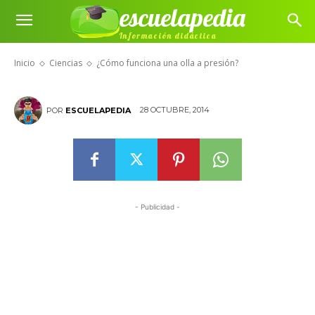
escuelapedia
¿Cómo funciona una olla a
Información didáctica
presión?
Inicio
Ciencias
¿Cómo funciona una olla a presión?
28 OCTUBRE, 2014
POR
ESCUELAPEDIA
- Publicidad -