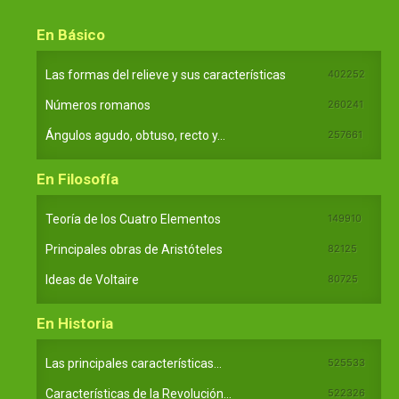
En Básico
Las formas del relieve y sus características
402252
Números romanos
260241
Ángulos agudo, obtuso, recto y...
257661
En Filosofía
Teoría de los Cuatro Elementos
149910
Principales obras de Aristóteles
82125
Ideas de Voltaire
80725
En Historia
Las principales características...
525533
Características de la Revolución...
522326