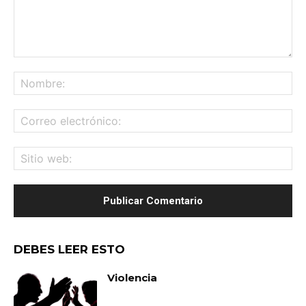
Comentario:
No
Co
ele
Sit
we
DEBES LEER ESTO
Violencia