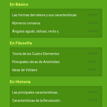
En Básico
Las formas del relieve y sus características
402251
Números romanos
260226
Ángulos agudo, obtuso, recto y...
257660
En Filosofía
Teoría de los Cuatro Elementos
149909
Principales obras de Aristóteles
82125
Ideas de Voltaire
80723
En Historia
Las principales características...
525533
Características de la Revolución...
522318