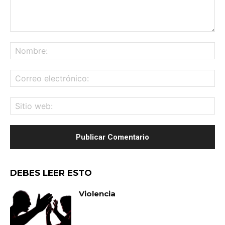
Comentario:
No
Co
ele
Sit
we
DEBES LEER ESTO
Violencia