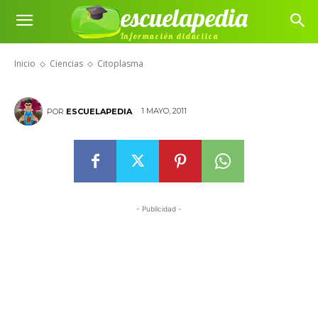
escuelapedia
Información didáctica
Citoplasma
Inicio
Ciencias
Citoplasma
1 MAYO, 2011
POR
ESCUELAPEDIA
- Publicidad -