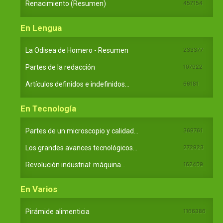
Renacimiento (Resumen)
457154
En Lengua
La Odisea de Homero - Resumen
233377
Partes de la redacción
107922
Artículos definidos e indefinidos...
66181
En Tecnología
Partes de un microscopio y calidad...
369761
Los grandes avances tecnológicos...
272923
Revolución industrial: máquina...
162459
En Varios
Pirámide alimenticia
1166386