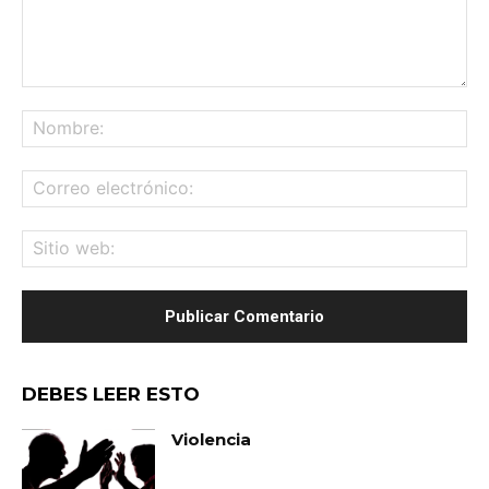
Comentario:
No
Co
ele
Sit
we
DEBES LEER ESTO
Violencia