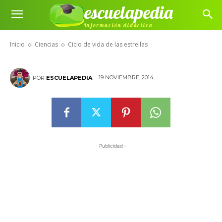
escuelapedia
Información didáctica
Ciclo de vida de las estrellas
Inicio
Ciencias
Ciclo de vida de las estrellas
19 NOVIEMBRE, 2014
POR
ESCUELAPEDIA
- Publicidad -