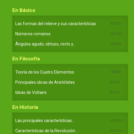
En Básico
Las formas del relieve y sus características
402252
Números romanos
260240
Ángulos agudo, obtuso, recto y...
257661
En Filosofía
Teoría de los Cuatro Elementos
149910
Principales obras de Aristóteles
82125
Ideas de Voltaire
80725
En Historia
Las principales características...
525533
Características de la Revolución...
522324