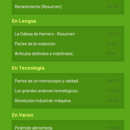
Renacimiento (Resumen)
457154
En Lengua
La Odisea de Homero - Resumen
233377
Partes de la redacción
107924
Artículos definidos e indefinidos...
66181
En Tecnología
Partes de un microscopio y calidad...
369773
Los grandes avances tecnológicos...
272923
Revolución industrial: máquina...
162459
En Varios
Pirámide alimenticia
1166389