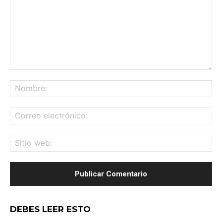
Comentario:
No
Co
ele
Sit
we
DEBES LEER ESTO