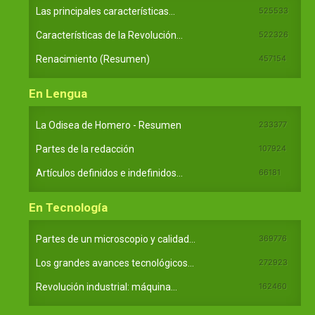
Las principales características...
525533
Características de la Revolución...
522326
Renacimiento (Resumen)
457154
En Lengua
La Odisea de Homero - Resumen
233377
Partes de la redacción
107924
Artículos definidos e indefinidos...
66181
En Tecnología
Partes de un microscopio y calidad...
369776
Los grandes avances tecnológicos...
272923
Revolución industrial: máquina...
162460