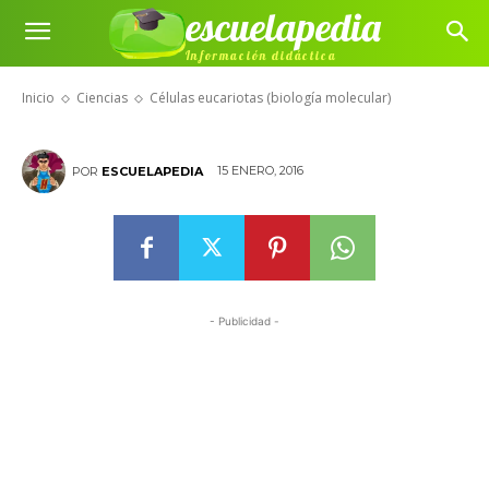
escuelapedia
Células eucariotas (biología
Información didáctica
molecular)
Inicio
Ciencias
Células eucariotas (biología molecular)
15 ENERO, 2016
POR
ESCUELAPEDIA
- Publicidad -