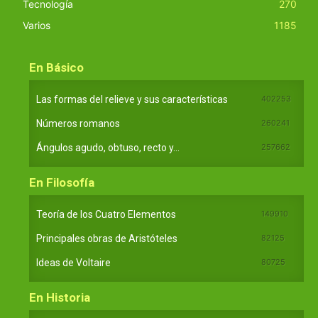
Tecnología
270
Varios
1185
En Básico
Las formas del relieve y sus características
402253
Números romanos
260241
Ángulos agudo, obtuso, recto y...
257662
En Filosofía
Teoría de los Cuatro Elementos
149910
Principales obras de Aristóteles
82125
Ideas de Voltaire
80725
En Historia