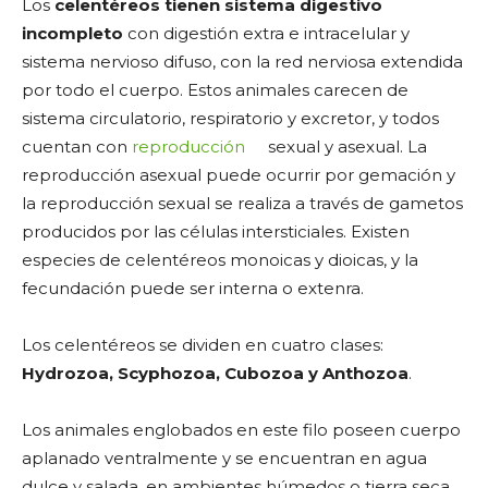
Los
celentéreos tienen sistema digestivo
incompleto
con digestión extra e intracelular y
sistema nervioso difuso, con la red nerviosa extendida
por todo el cuerpo. Estos animales carecen de
sistema circulatorio, respiratorio y excretor, y todos
cuentan con
reproducción
sexual y asexual. La
reproducción asexual puede ocurrir por gemación y
la reproducción sexual se realiza a través de gametos
producidos por las células intersticiales. Existen
especies de celentéreos monoicas y dioicas, y la
fecundación puede ser interna o extenra.
Los celentéreos se dividen en cuatro clases:
Hydrozoa, Scyphozoa, Cubozoa y Anthozoa
.
Los animales englobados en este filo poseen cuerpo
aplanado ventralmente y se encuentran en agua
dulce y salada, en ambientes húmedos o tierra seca