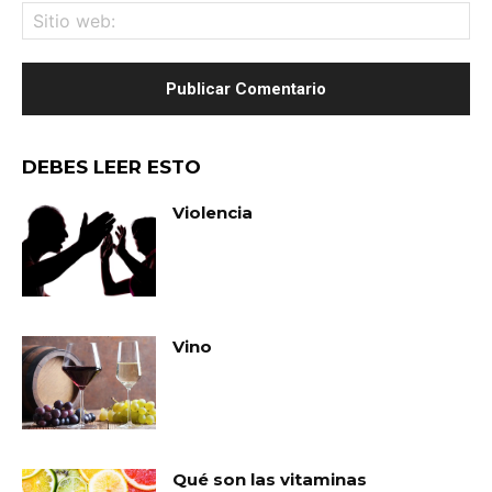
Sit
we
DEBES LEER ESTO
Violencia
Vino
Qué son las vitaminas