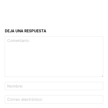
DEJA UNA RESPUESTA
Comentario:
No
Co
ele