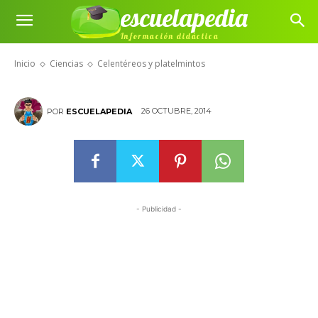
escuelapedia
Información didáctica
Celentéreos y platelmintos
Inicio
Ciencias
Celentéreos y platelmintos
26 OCTUBRE, 2014
POR
ESCUELAPEDIA
- Publicidad -