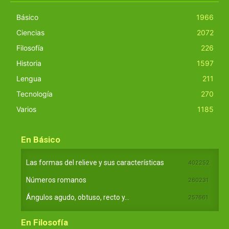
Básico
1966
Ciencias
2072
Filosofía
226
Historia
1597
Lengua
211
Tecnología
270
Varios
1185
En Básico
Las formas del relieve y sus características
402252
Números romanos
260231
Ángulos agudo, obtuso, recto y...
257661
En Filosofía