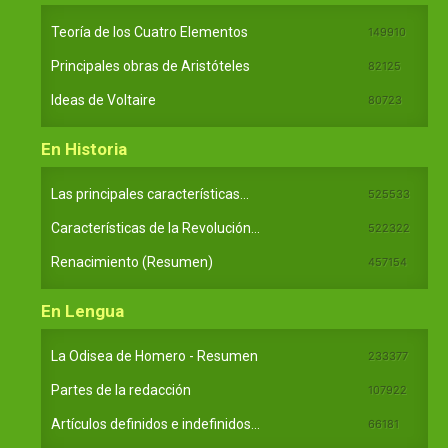
Teoría de los Cuatro Elementos
149910
Principales obras de Aristóteles
82125
Ideas de Voltaire
80723
En Historia
Las principales características...
525533
Características de la Revolución...
522322
Renacimiento (Resumen)
457154
En Lengua
La Odisea de Homero - Resumen
233377
Partes de la redacción
107922
Artículos definidos e indefinidos...
66181