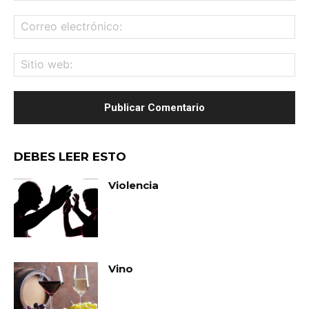
Co
ele
Sit
we
DEBES LEER ESTO
Violencia
Vino