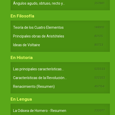
Ángulos agudo, obtuso, recto y...
257661
En Filosofía
Teoría de los Cuatro Elementos
149910
Principales obras de Aristóteles
82125
Ideas de Voltaire
80723
En Historia
Las principales características...
525533
Características de la Revolución...
522322
Renacimiento (Resumen)
457154
En Lengua
La Odisea de Homero - Resumen
233377