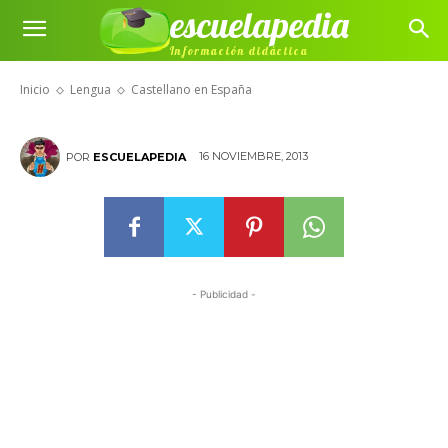
escuelapedia
Información didáctica
Castellano en España
Inicio
Lengua
Castellano en España
16 NOVIEMBRE, 2013
POR
ESCUELAPEDIA
- Publicidad -