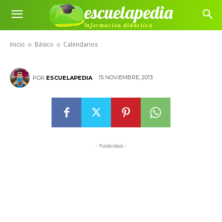
escuelapedia
Información didáctica
Calendarios
Inicio
Básico
Calendarios
15 NOVIEMBRE, 2013
POR
ESCUELAPEDIA
- Publicidad -