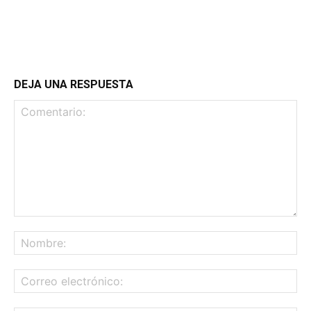
DEJA UNA RESPUESTA
Comentario:
No
Co
ele