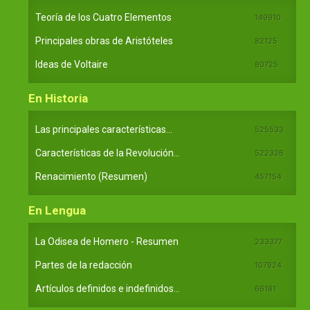
Teoría de los Cuatro Elementos
149910
Principales obras de Aristóteles
82125
Ideas de Voltaire
80725
En Historia
Las principales características...
525533
Características de la Revolución...
522326
Renacimiento (Resumen)
457154
En Lengua
La Odisea de Homero - Resumen
233377
Partes de la redacción
107924
Artículos definidos e indefinidos...
66181