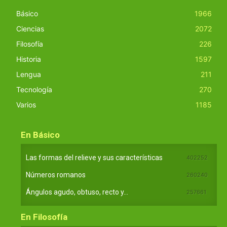
Básico
1966
Ciencias
2072
Filosofía
226
Historia
1597
Lengua
211
Tecnología
270
Varios
1185
En Básico
Las formas del relieve y sus características
402252
Números romanos
260240
Ángulos agudo, obtuso, recto y...
257661
En Filosofía