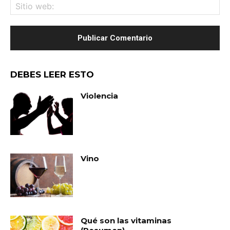
Sit
we
DEBES LEER ESTO
Violencia
Vino
Qué son las vitaminas