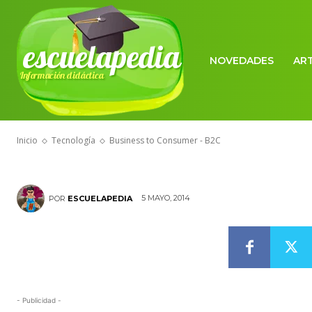
escuelapedia
NOVEDADES
AR
Información didáctica
TECNOLOGÍA
Business to 
Inicio
Tecnología
Business to Consumer - B2C
5 MAYO, 2014
POR
ESCUELAPEDIA
- Publicidad -