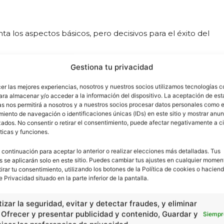
 los aspectos básicos, pero decisivos para el éxito del
Gestiona tu privacidad
nibilidad inmediata o en un plazo definido online,
cer las mejores experiencias, nosotros y nuestros socios utilizamos tecnologías 
ara almacenar y/o acceder a la información del dispositivo. La aceptación de est
uy importante en determinado tipo de mercancías.
as nos permitirá a nosotros y a nuestros socios procesar datos personales como e
iento de navegación o identificaciones únicas (IDs) en este sitio y mostrar anun
oblemas de seguridad que puedan aparecer.
ados. No consentir o retirar el consentimiento, puede afectar negativamente a ci
ticas y funciones.
conducir tráfico de calidad hacia la tienda.
 continuación para aceptar lo anterior o realizar elecciones más detalladas. Tus
s se aplicarán solo en este sitio. Puedes cambiar tus ajustes en cualquier momen
tirar tu consentimiento, utilizando los botones de la Política de cookies o haciend
e Privacidad situado en la parte inferior de la pantalla.
cidad -
izar la seguridad, evitar y detectar fraudes, y eliminar
, Ofrecer y presentar publicidad y contenido, Guardar y
Siempr