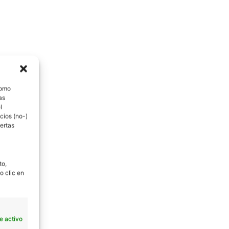
como
as
l
cios (no-)
ertas
to,
o clic en
e activo