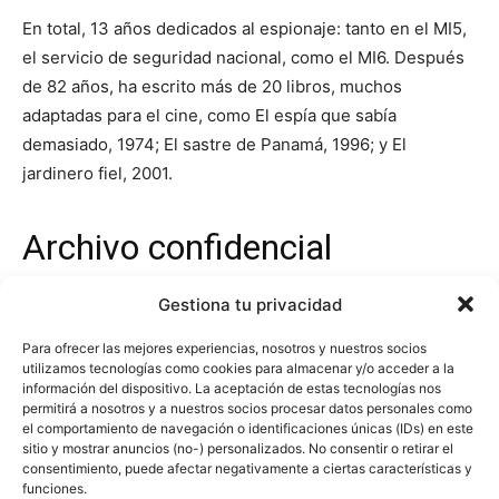
En total, 13 años dedicados al espionaje: tanto en el MI5,
el servicio de seguridad nacional, como el MI6. Después
de 82 años, ha escrito más de 20 libros, muchos
adaptadas para el cine, como El espía que sabía
demasiado, 1974; El sastre de Panamá, 1996; y El
jardinero fiel, 2001.
Archivo confidencial
Gestiona tu privacidad
Para el historiador Keith Jeffery,
la lista de los agentes
que sirvieron de inspiración para Fleming es extensa
e
Para ofrecer las mejores experiencias, nosotros y nuestros socios
incluye algunos nombres del MI6 (acrónimo de
utilizamos tecnologías como cookies para almacenar y/o acceder a la
información del dispositivo. La aceptación de estas tecnologías nos
Inteligencia Militar, Sección 6, de la CIA en el Reino
permitirá a nosotros y a nuestros socios procesar datos personales como
Unido), como Wilfred ‘Biffy’ Dunderdale, jefe de la oficina
el comportamiento de navegación o identificaciones únicas (IDs) en este
sitio y mostrar anuncios (no-) personalizados. No consentir o retirar el
la organización en París, y Pieter Tazelaar. Esto se
consentimiento, puede afectar negativamente a ciertas características y
muestra en MI6: The History of the Secret Intelligence
funciones.