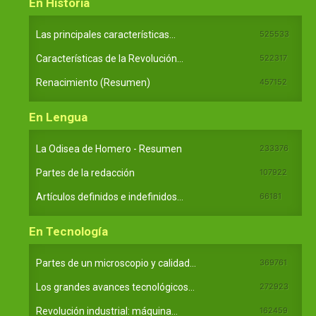
En Historia
Las principales características...
525533
Características de la Revolución...
522317
Renacimiento (Resumen)
457152
En Lengua
La Odisea de Homero - Resumen
233376
Partes de la redacción
107922
Artículos definidos e indefinidos...
66181
En Tecnología
Partes de un microscopio y calidad...
369761
Los grandes avances tecnológicos...
272923
Revolución industrial: máquina...
162459