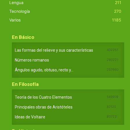
Lengua
211
Tecnología
270
Varios
1185
En Básico
Las formas del relieve y sus características
402251
Números romanos
260221
Ángulos agudo, obtuso, recto y...
257660
En Filosofía
Teoría de los Cuatro Elementos
149909
Principales obras de Aristóteles
82125
Ideas de Voltaire
80723