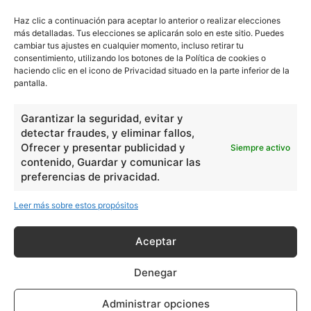
Service, un tomo de 800 páginas que vuelve del revés
Haz clic a continuación para aceptar lo anterior o realizar elecciones
los archivos de la agencia británica, desde su creación en
más detalladas. Tus elecciones se aplicarán solo en este sitio. Puedes
1909 hasta poco después del final de la Segunda Guerra
cambiar tus ajustes en cualquier momento, incluso retirar tu
consentimiento, utilizando los botones de la Política de cookies o
Mundial.
haciendo clic en el icono de Privacidad situado en la parte inferior de la
pantalla.
Algunas de las historias contadas por Jeffery son
familiares para los aficionados de James Bond. Como
Garantizar la seguridad, evitar y
detectar fraudes, y eliminar fallos,
describe la llegada de Pieter Tazelaar a una playa en los
Ofrecer y presentar publicidad y
Siempre activo
Países Bajos, entonces ocupada por el ejército alemán,
contenido, Guardar y comunicar las
con un esmoquin, impecable bajo el traje de neopreno. Al
preferencias de privacidad.
enterarse de la hazaña, Fleming se aseguró de incluirla
Leer más sobre estos propósitos
en Goldfinger lanzado en 1959 y llevada a la pantalla en
1964. ‘Los espías de la vida real son mucho más
Aceptar
interesantes que los de la ficción’, dice Jeffery. ‘El James
Bond de las películas se parece más con un superhéroe
Denegar
de dibujos animados que con un agente de carne y
hueso’.
Administrar opciones