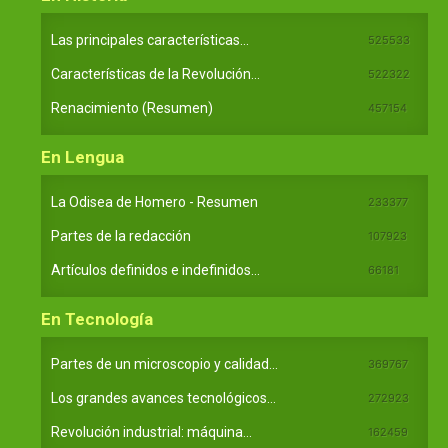
Las principales características...
525533
Características de la Revolución...
522322
Renacimiento (Resumen)
457154
En Lengua
La Odisea de Homero - Resumen
233377
Partes de la redacción
107923
Artículos definidos e indefinidos...
66181
En Tecnología
Partes de un microscopio y calidad...
369767
Los grandes avances tecnológicos...
272923
Revolución industrial: máquina...
162459