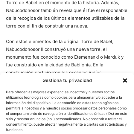
Torre de Babel en el momento de la historia. Además,
Nabucodonosor también revela que él fue el responsable
de la recogida de los últimos elementos utilizables de la
torre con el fin de construir una nueva.
Con estos elementos de la original Torre de Babel,
Nabucodonosor II construyó una nueva torre, el
monumento fue conocido como Etemenanki o Marduk y
fue construido en la ciudad de Babilonia. En la
construcción participaron los esclavos judíos.
Gestiona tu privacidad
Esta nueva Torre de Babel tenía 91 metros de altura y
Para ofrecer las mejores experiencias, nosotros y nuestros socios
siete plantas.
Heródoto
, historiador griego, realizó una
utilizamos tecnologías como cookies para almacenar y/o acceder a la
información del dispositivo. La aceptación de estas tecnologías nos
descripción del monumento en 440 a.C. En su artículo, el
permitirá a nosotros y a nuestros socios procesar datos personales como
intelectual describe lo siguiente: ‘En el medio del recinto
el comportamiento de navegación o identificaciones únicas (IDs) en este
había una torre de ladrillo macizo, 201 metros de largo y
sitio y mostrar anuncios (no-) personalizados. No consentir o retirar el
consentimiento, puede afectar negativamente a ciertas características y
de ancho, en la que era erigida una segunda torre, y en
funciones.