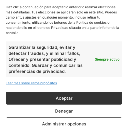
esta una tercera, y así hasta ocho’.
Haz clic a continuación para aceptar lo anterior o realizar elecciones
más detalladas. Tus elecciones se aplicarán solo en este sitio. Puedes
Con el tiempo, la segunda torre de Babel también
cambiar tus ajustes en cualquier momento, incluso retirar tu
consentimiento, utilizando los botones de la Política de cookies o
terminó colapsando, sin embargo, el rey
Alejandro
haciendo clic en el icono de Privacidad situado en la parte inferior de la
Magno
, conquistador de Macedonia, ordenó recoger los
pantalla.
restos del monumento, para construir una nueva torre.
Garantizar la seguridad, evitar y
Lamentablemente, el sueño de Alejandro no se
detectar fraudes, y eliminar fallos,
Ofrecer y presentar publicidad y
Siempre activo
consolidó, ya que el rey murió antes del inicio de la
contenido, Guardar y comunicar las
construcción. Con esto, los últimos elementos de la
preferencias de privacidad.
original Torre de Babel se perdieron.
Leer más sobre estos propósitos
Para finalizar nuestro artículo, he aquí una frase que
simboliza lo que podemos decir actualmente sobre la
Aceptar
Torre de Babel: ‘De esta manera, de la Torre de Babel
Denegar
originaria no sobrarán ni los restos de los restos’.
Administrar opciones