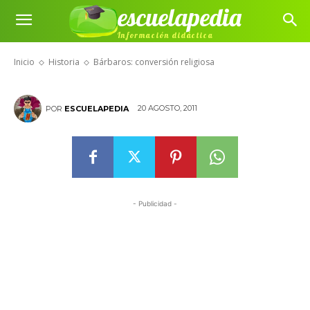
escuelapedia
Información didáctica
Bárbaros: conversión religiosa
Inicio
Historia
Bárbaros: conversión religiosa
20 AGOSTO, 2011
POR
ESCUELAPEDIA
- Publicidad -