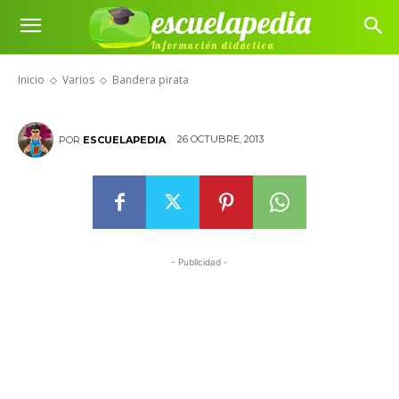
escuelapedia
Información didáctica
Bandera pirata
Inicio
Varios
Bandera pirata
26 OCTUBRE, 2013
POR
ESCUELAPEDIA
- Publicidad -