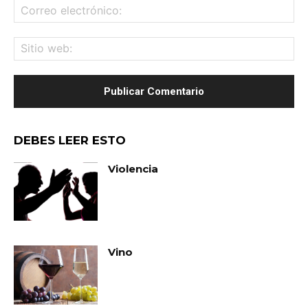
Co
ele
Sit
we
DEBES LEER ESTO
Violencia
Vino