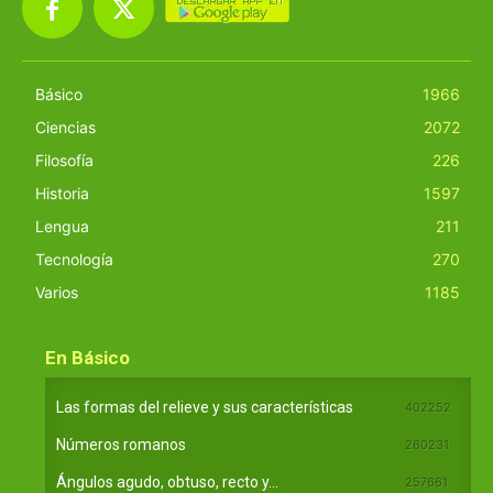
Básico
1966
Ciencias
2072
Filosofía
226
Historia
1597
Lengua
211
Tecnología
270
Varios
1185
En Básico
Las formas del relieve y sus características
402252
Números romanos
260231
Ángulos agudo, obtuso, recto y...
257661