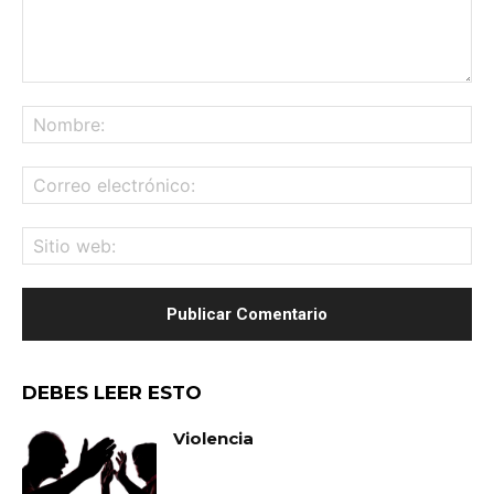
Comentario:
No
Co
ele
Sit
we
DEBES LEER ESTO
Violencia