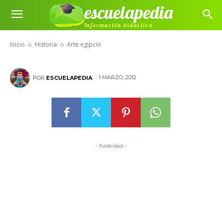
escuelapedia
Información didáctica
Arte egipcio
Inicio
Historia
Arte egipcio
1 MARZO, 2012
POR
ESCUELAPEDIA
- Publicidad -