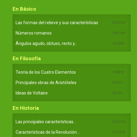
En Básico
Las formas del relieve y sus características
402253
Números romanos
260245
Ángulos agudo, obtuso, recto y...
257662
En Filosofía
Teoría de los Cuatro Elementos
149910
Principales obras de Aristóteles
82125
Ideas de Voltaire
80725
En Historia
Las principales características...
525533
Características de la Revolución...
522326