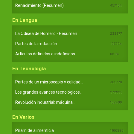
Renacimiento (Resumen)
457154
En Lengua
La Odisea de Homero - Resumen
233377
Partes de la redacción
107924
Artículos definidos e indefinidos...
66181
En Tecnología
Partes de un microscopio y calidad...
369778
Los grandes avances tecnológicos...
272923
Revolución industrial: máquina...
162460
En Varios
Pirámide alimenticia
1166390