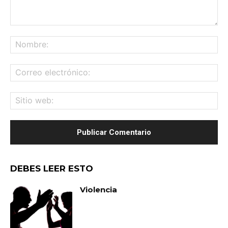
Comentario:
No
Co
ele
Sit
we
DEBES LEER ESTO
Violencia