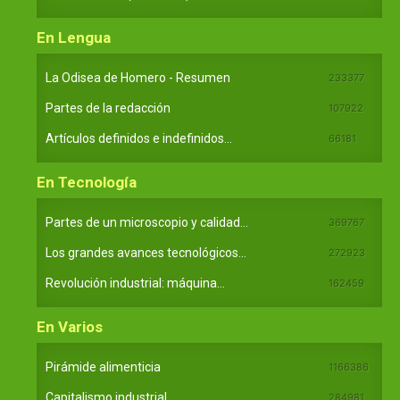
En Lengua
La Odisea de Homero - Resumen
233377
Partes de la redacción
107922
Artículos definidos e indefinidos...
66181
En Tecnología
Partes de un microscopio y calidad...
369767
Los grandes avances tecnológicos...
272923
Revolución industrial: máquina...
162459
En Varios
Pirámide alimenticia
1166386
Capitalismo industrial
284981