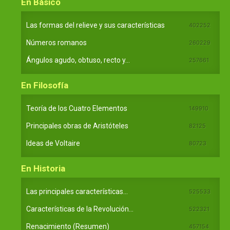
En Básico
Las formas del relieve y sus características
402252
Números romanos
260229
Ángulos agudo, obtuso, recto y...
257661
En Filosofía
Teoría de los Cuatro Elementos
149910
Principales obras de Aristóteles
82125
Ideas de Voltaire
80723
En Historia
Las principales características...
525533
Características de la Revolución...
522321
Renacimiento (Resumen)
457154