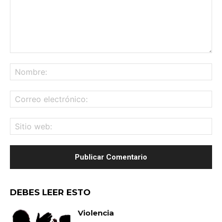
Comentario:
No
Co
ele
Sit
we
DEBES LEER ESTO
Violencia