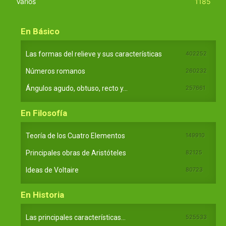
Varios
1185
En Básico
Las formas del relieve y sus características
402252
Números romanos
260232
Ángulos agudo, obtuso, recto y...
257661
En Filosofía
Teoría de los Cuatro Elementos
149910
Principales obras de Aristóteles
82125
Ideas de Voltaire
80723
En Historia
Las principales características...
525533