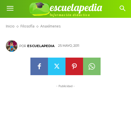
escuelapedia
Información didáctica
Anaxímenes
Inicio
Filosofía
Anaxímenes
25 MAYO, 2011
POR
ESCUELAPEDIA
- Publicidad -