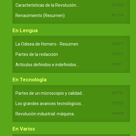
Características de la Revolución...
522322
Renacimiento (Resumen)
457154
En Lengua
La Odisea de Homero - Resumen
233377
Partes de la redacción
107923
Artículos definidos e indefinidos...
66181
En Tecnología
Partes de un microscopio y calidad...
369767
Los grandes avances tecnológicos...
272923
Revolución industrial: máquina...
162459
En Varios