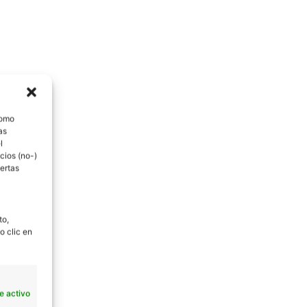
como
as
l
cios (no-)
ertas
to,
o clic en
e activo