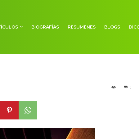
TÍCULOS
BIOGRAFÍAS
RESUMENES
BLOGS
DIC
fósforo
0