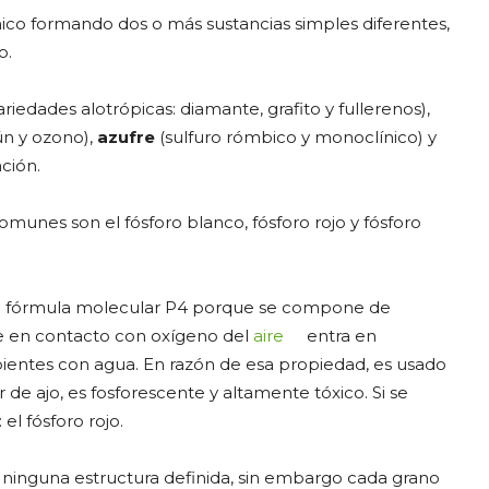
o formando dos o más sustancias simples diferentes,
o.
ariedades alotrópicas: diamante, grafito y fullerenos),
ún y ozono),
azufre
(sulfuro rómbico y monoclínico) y
ción.
comunes son el fósforo blanco, fósforo rojo y fósforo
ne fórmula molecular P4 porque se compone de
e en contacto con oxígeno del
aire
entra en
ientes con agua. En razón de esa propiedad, es usado
de ajo, es fosforescente y altamente tóxico. Si se
el fósforo rojo.
e ninguna estructura definida, sin embargo cada grano