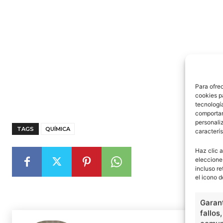
Para ofre
cookies p
tecnologí
comportam
personaliz
TAGS
QUÍMICA
caracterís
Haz clic a
eleccione
incluso re
el icono d
Garant
fallos