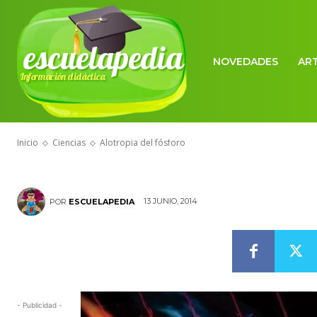
escuelapedia
NOVEDADES
AR
Información didáctica
CIENCIAS
Alotropia del 
Inicio
Ciencias
Alotropia del fósforo
13 JUNIO, 2014
POR
ESCUELAPEDIA
- Publicidad -