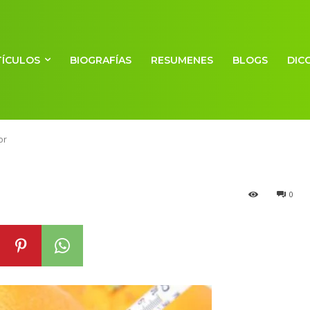
co de la vitamin
TÍCULOS
BIOGRAFÍAS
RESUMENES
BLOGS
DIC
reductor
or
0