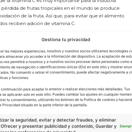
e la Vitamina C es muy importante para la industria
a pérdida de frutas tropicales en el mundo se produce
idación de la fruta. Así que, para evitar que el alimento
dos reciben adición de vitamina C.
ento el valor nutricional de la vitamina C, que previene
Gestiona tu privacidad
la acumulación de hierro en la médula ósea, bazo e
cer las mejores experiencias, nosotros y nuestros socios utilizamos tecnologías 
ína de tejido conjuntivo; también en la manutención de
ara almacenar y/o acceder a la información del dispositivo. La aceptación de est
 virales; en la formación de
huesos
y dientes; en la
as nos permitirá a nosotros y a nuestros socios procesar datos personales como e
iento de navegación o identificaciones únicas (IDs) en este sitio y mostrar anun
ados. No consentir o retirar el consentimiento, puede afectar negativamente a ci
ticas y funciones.
ue, como hemos visto, ella soluble en agua. Entonces, en
 continuación para aceptar lo anterior o realizar elecciones más detalladas. Tus
 que también actúa como un antioxidante liposoluble
s se aplicarán solo en este sitio. Puedes cambiar tus ajustes en cualquier momen
tirar tu consentimiento, utilizando los botones de la Política de cookies o haciend
e Privacidad situado en la parte inferior de la pantalla.
izar la seguridad, evitar y detectar fraudes, y eliminar
, Ofrecer y presentar publicidad y contenido, Guardar y
Siempr
cidad -