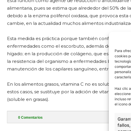
Esta función como agente de reducción o antioxidante d
alimentaria, pues se estima que alrededor del 50% de l
debido a la enzima polifenol oxidasa, que provoca esta ox
cambie, en la actualidad muchos alimentos industrializa
Esta medida es práctica porque también confiere al alim
enfermedades como el escorbuto, además de actuar en 
Para ofre
hígado; en la producción de colágeno, que es una prote
cookies p
la resistencia del organismo a enfermedades bacterias y
tecnologí
comportam
manutención de los capilares sanguíneo, entre otras.
personaliz
caracterís
En los alimentos grasos, vitamina C no es soluble, porq
Haz clic a
estos casos, se sustituye por la adición de vitamina E,
eleccione
(soluble en grasas).
incluso re
el icono d
0
Comentarios
Garant
fallos
- Publi