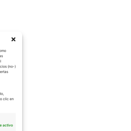
como
as
l
cios (no-)
ertas
to,
o clic en
e activo