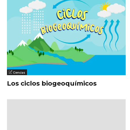
Ciencias
Los ciclos biogeoquímicos