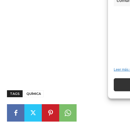
comuni
Leer más 
TAGS
QUÍMICA