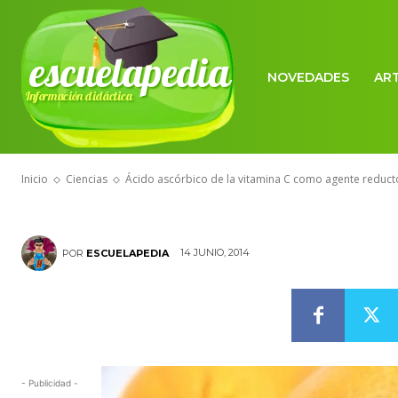
CIENCIAS
escuelapedia
Ácido ascórbi
NOVEDADES
AR
Información didáctica
como agente 
Inicio
Ciencias
Ácido ascórbico de la vitamina C como agente reduct
14 JUNIO, 2014
POR
ESCUELAPEDIA
- Publicidad -