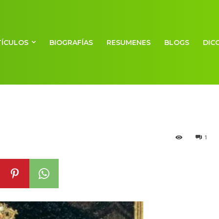
n Inglaterra
TÍCULOS
BIOGRAFÍAS
RESUMENES
BLOGS
DIC
1