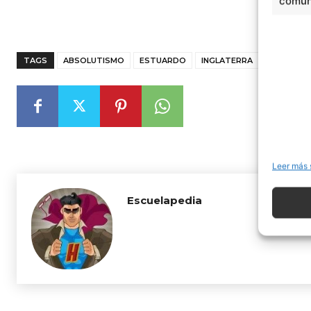
comuni
TAGS
ABSOLUTISMO
ESTUARDO
INGLATERRA
TUDOR
Leer más 
Escuelapedia