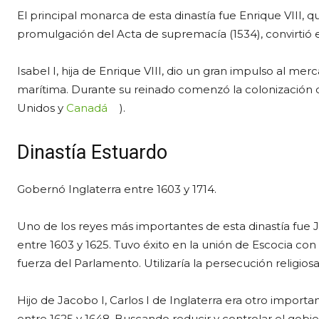
El principal monarca de esta dinastía fue Enrique VIII, q
promulgación del Acta de supremacía (1534), convirtió el 
Isabel I, hija de Enrique VIII, dio un gran impulso al me
marítima. Durante su reinado comenzó la colonización 
Unidos y
Canadá
).
Dinastía Estuardo
Gobernó Inglaterra entre 1603 y 1714.
Uno de los reyes más importantes de esta dinastía fue J
entre 1603 y 1625. Tuvo éxito en la unión de Escocia con 
fuerza del Parlamento. Utilizaría la persecución religio
Hijo de Jacobo I, Carlos I de Inglaterra era otro importa
entre 1625 y 1648. Buscando reducir y controlar el gobi