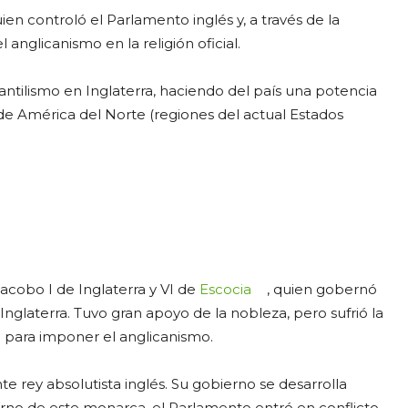
uien controló el Parlamento inglés y, a través de la
anglicanismo en la religión oficial.
rcantilismo en Inglaterra, haciendo del país una potencia
de América del Norte (regiones del actual Estados
acobo I de Inglaterra y VI de
Escocia
, quien gobernó
Inglaterra. Tuvo gran apoyo de la nobleza, pero sufrió la
sa para imponer el anglicanismo.
nte rey absolutista inglés. Su gobierno se desarrolla
erno de este monarca, el Parlamento entró en conflicto