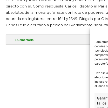
directo con él. Como respuesta, Carlos I disolvió el P
absolutos de la monarquía. Este conflicto de poderes fue
ocurrida en Inglaterra entre 1641 y 1649. Dirigida por Ol
Carlos I fue ejecutado a pedido del Parlamento, sepulta
1
Comentario
Para ofre
cookies p
- Publi
tecnologí
comportam
personaliz
caracterís
Haz clic a
eleccione
incluso re
el icono d
Garant
fallos