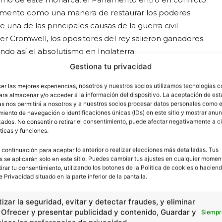
arlamento como una manera de restaurar los poderes
 una de las principales causas de la guerra civil
iver Cromwell, los opositores del rey salieron ganadores.
ndo así el absolutismo en Inglaterra.
Gestiona tu privacidad
cer las mejores experiencias, nosotros y nuestros socios utilizamos tecnologías 
ara almacenar y/o acceder a la información del dispositivo. La aceptación de est
cidad -
as nos permitirá a nosotros y a nuestros socios procesar datos personales como e
iento de navegación o identificaciones únicas (IDs) en este sitio y mostrar anun
ados. No consentir o retirar el consentimiento, puede afectar negativamente a ci
ticas y funciones.
 continuación para aceptar lo anterior o realizar elecciones más detalladas. Tus
s se aplicarán solo en este sitio. Puedes cambiar tus ajustes en cualquier momen
tirar tu consentimiento, utilizando los botones de la Política de cookies o haciend
e Privacidad situado en la parte inferior de la pantalla.
izar la seguridad, evitar y detectar fraudes, y eliminar
, Ofrecer y presentar publicidad y contenido, Guardar y
Siempr