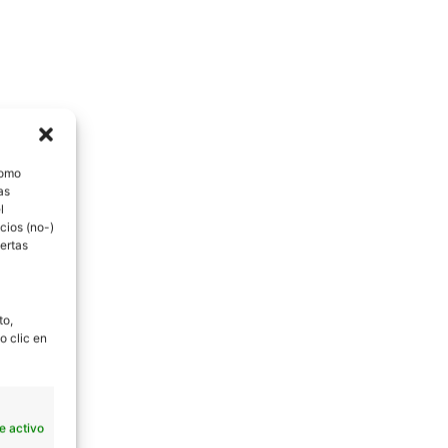
como
as
l
cios (no-)
ertas
to,
o clic en
e activo